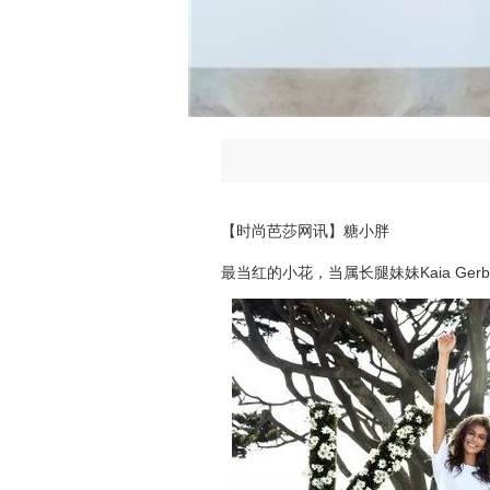
【时尚芭莎网讯】糖小胖
最当红的小花，当属长腿妹妹Kaia Gerb