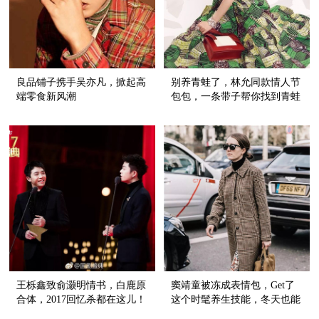
良品铺子携手吴亦凡，掀起高
别养青蛙了，林允同款情人节
端零食新风潮
包包，一条带子帮你找到青蛙
王子！
王栎鑫致俞灏明情书，白鹿原
窦靖童被冻成表情包，Get了
合体，2017回忆杀都在这儿！
这个时髦养生技能，冬天也能
穿裙子！