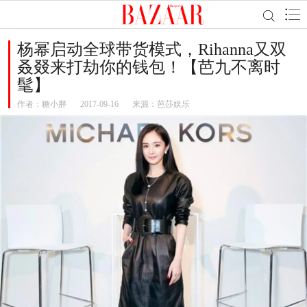
杨幂启动全球带货模式，Rihanna又双
叒叕来打劫你的钱包！【芭九不离时
髦】
作者：
糖小胖
2017-09-16
来源：芭莎娱乐