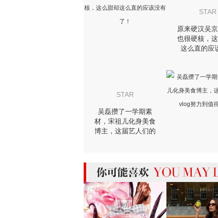
more 相关阅读
STAR
原来硬汉吴京
也很硬核，这
这么直的应
了！
STAR
吴磊攒了一学期素
材，宋祖儿化身美食
博主，这届艺人们的
vlog努力到值得颁
奖！
MIGHT LIKE