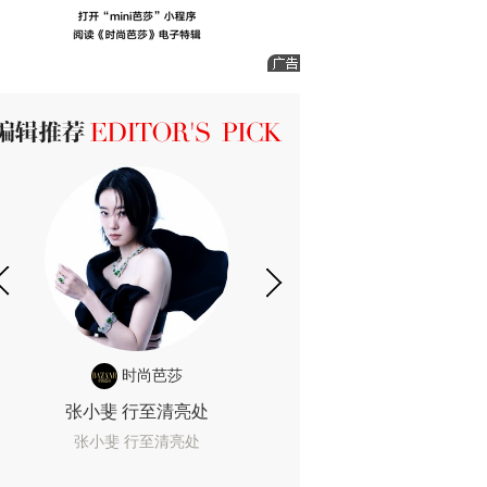
ICK 编辑推荐
时尚芭莎
时尚
张小斐 行至清亮处
一间恐怖的黄色房
着迷
张小斐 行至清亮处
一间恐怖的黄色房间