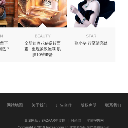
ON
BEAUTY
STAR
留下，
全新迪奥花秘逆转面
张小斐 行至清亮处
回忆？
霜 | 重现紧致饱满 肌
肤10维匿龄
网站地图
关于我们
广告合作
版权声明
联系我们
集团网站：
BAZAAR中文网
|
时尚网
|
罗博报告网
Copyright © 2019 bazaar.com.cn 北京爱尚阳光广告有限公司