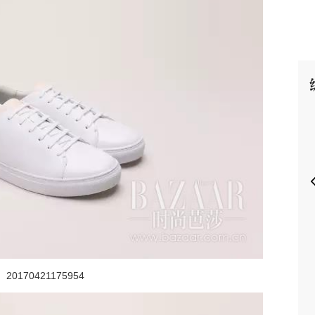
P
20170421175954