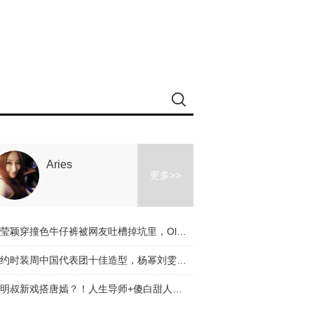
Aries
更多>>
冉莹颖穿撞色牛仔裤被网友吐槽掉坑里，Olivia和杨幂的时髦课堂教你阔腿裤应该怎么穿！
纽约时装周中国代表团十佳造型，杨幂刘雯都入选了，不服来辩啊～
道明叔新戏搭唐嫣？！人生导师+傻白甜人设是真火了！