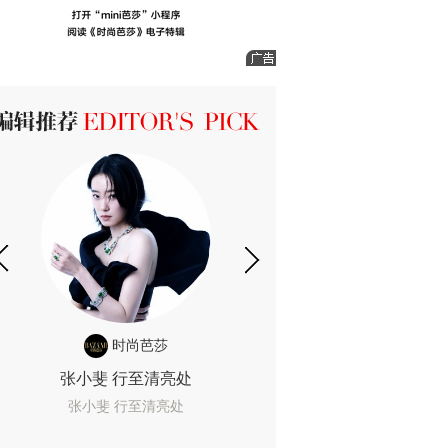
ICK 编辑推荐
时尚芭莎
时尚
张小斐 行至清亮处
一间恐怖的黄色房
着迷
张小斐 行至清亮处
一间恐怖的黄色房间