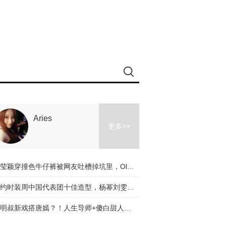
Aries
更多>>
冉莹颖穿撞色牛仔裤被网友吐槽掉坑里，Olivia和杨幂的时髦课堂教你阔腿裤应该怎么穿！
纽约时装周中国代表团十佳造型，杨幂刘雯都入选了，不服来辩啊～
道明叔新戏搭唐嫣？！人生导师+傻白甜人设是真火了！