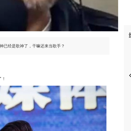
P
神已经是歌神了，干嘛还来当歌手？
了！