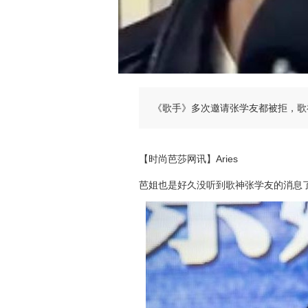
《歌手》多次邀请张学友都被拒，歌
【时尚芭莎网讯】Aries
芭
姐也是好久没听到歌神张学友的消息