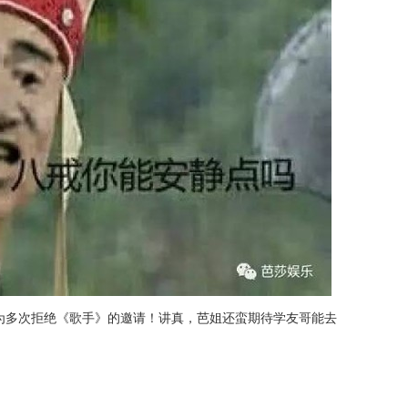
为多次拒绝《歌手》的邀请！讲真，芭姐还蛮期待学友哥能去