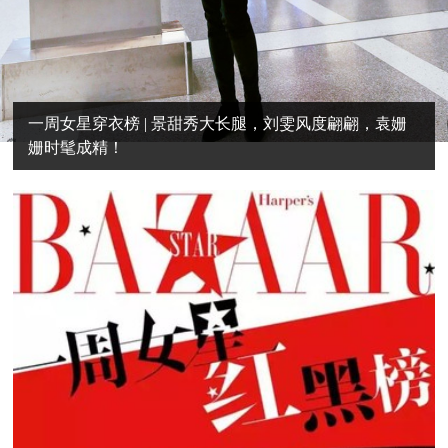
一周女星穿衣榜 | 景甜秀大长腿，刘雯风度翩翩，袁姗
姗时髦成精！