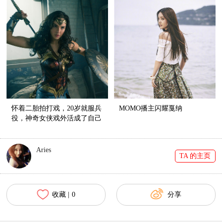
怀着二胎拍打戏，20岁就服兵
MOMO播主闪耀戛纳
役，神奇女侠戏外活成了自己
的英雄
Aries
TA 的主页
收藏 |
0
分享