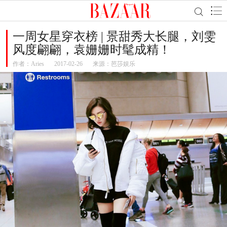
一周女星穿衣榜 | 景甜秀大长腿，刘雯
风度翩翩，袁姗姗时髦成精！
作者：
Aries
2017-02-26
来源：芭莎娱乐