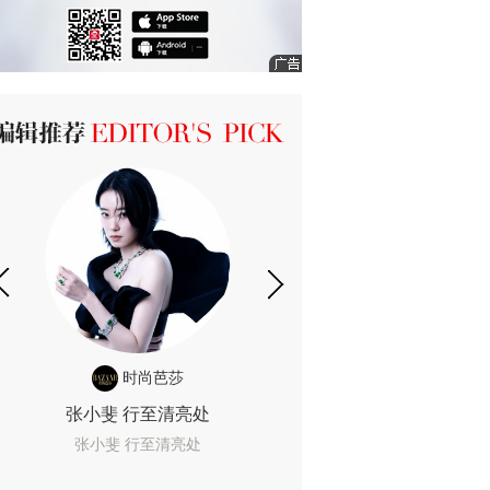
ICK 编辑推荐
时尚芭莎
时尚
张小斐 行至清亮处
一间恐怖的黄色房
着迷
张小斐 行至清亮处
一间恐怖的黄色房间