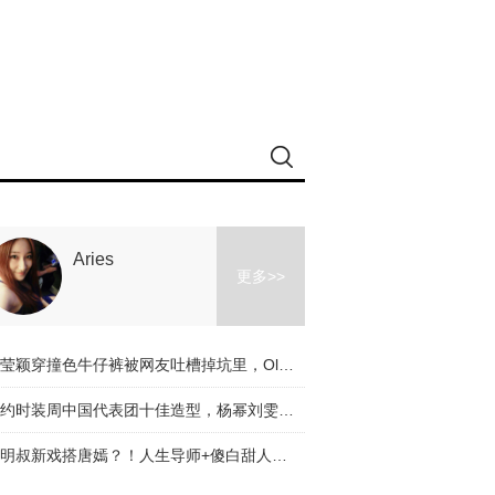
Aries
更多>>
冉莹颖穿撞色牛仔裤被网友吐槽掉坑里，Olivia和杨幂的时髦课堂教你阔腿裤应该怎么穿！
纽约时装周中国代表团十佳造型，杨幂刘雯都入选了，不服来辩啊～
道明叔新戏搭唐嫣？！人生导师+傻白甜人设是真火了！