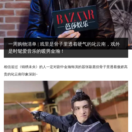
一周购物清单 | 戏里是骨子里透着硬气的叱云南，戏外
是时髦爱音乐的暖男金瀚！
相
信追过《锦绣未央》的人一定对剧中金瀚饰演的嚣张跋扈但骨子里透着傲娇高
贵的叱云南印象深刻~