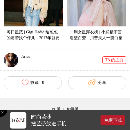
每日星范 | Gigi Hadid 给包包
一周女星穿衣榜 | 小妖精宋茜
的肩带找个伴儿，2017年就要
造型百变，川普夫人一袭白裙
背得不一样！
惊艳天下！
Aries
TA 的主页
收藏 |
0
分享
PC版
|
触屏版
2016©时尚芭莎版权所有 京ICP备09102038号-16