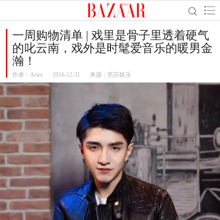
一周购物清单 | 戏里是骨子里透着硬气
的叱云南，戏外是时髦爱音乐的暖男金
瀚！
作者：
Aries
2016-12-31
来源：芭莎娱乐