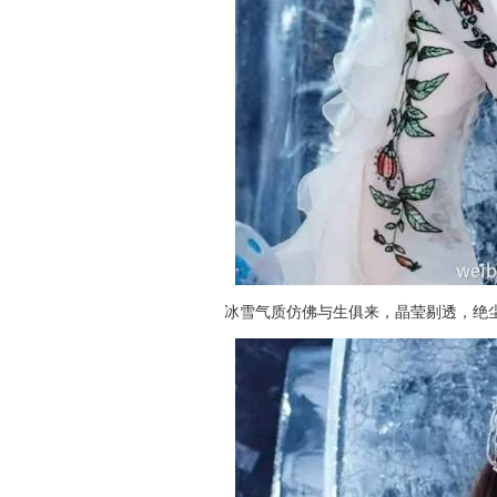
冰雪气质仿佛与生俱来，晶莹剔透，绝