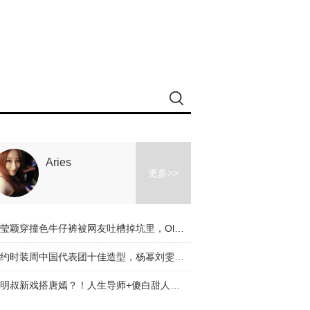
Aries
更多>>
冉莹颖穿撞色牛仔裤被网友吐槽掉坑里，Olivia和杨幂的时髦课堂教你阔腿裤应该怎么穿！
纽约时装周中国代表团十佳造型，杨幂刘雯都入选了，不服来辩啊～
道明叔新戏搭唐嫣？！人生导师+傻白甜人设是真火了！