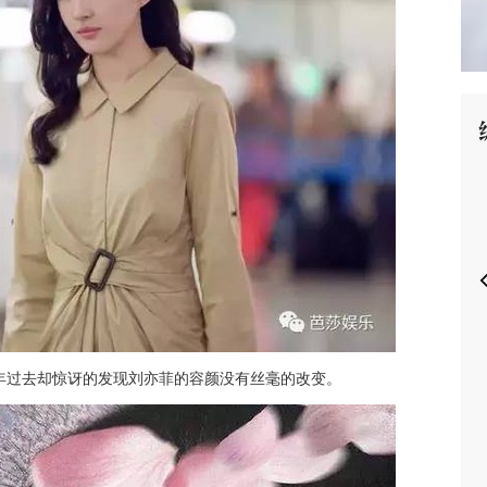
P
年过去却惊讶的发现刘亦菲的容颜没有丝毫的改变。