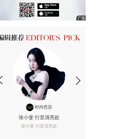
ICK 编辑推荐
时尚芭莎
时尚
张小斐 行至清亮处
一间恐怖的黄色房
着迷
张小斐 行至清亮处
一间恐怖的黄色房间