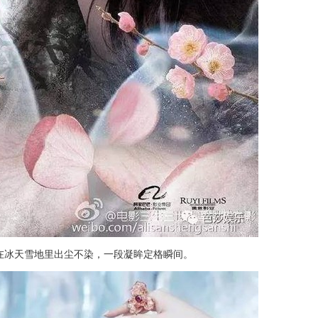
在冰天雪地里出尘不染，一段凝眸定格瞬间。