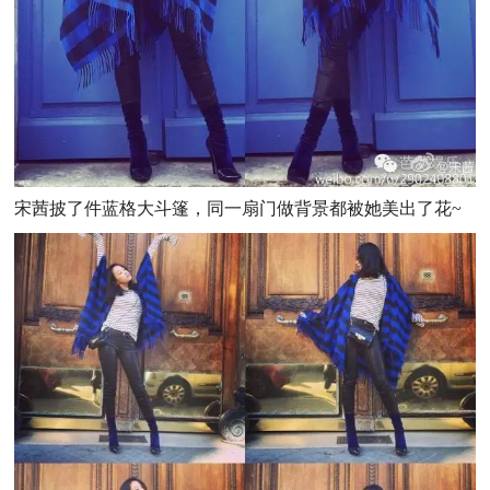
宋茜披了件蓝格大斗篷，同一扇门做背景都被她美出了花~