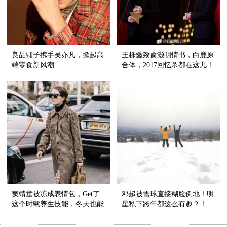
良品铺子携手吴亦凡，掀起高
王栎鑫致俞灏明情书，白鹿原
端零食新风潮
合体，2017回忆杀都在这儿！
窦靖童被冻成表情包，Get了
邓超被雪球直接糊脸倒地！明
这个时髦养生技能，冬天也能
星私下跨年都这么有趣？！
穿裙子！