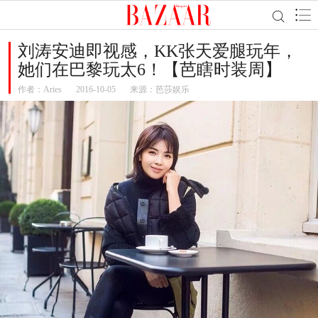
刘涛安迪即视感，KK张天爱腿玩年，
她们在巴黎玩太6！【芭瞎时装周】
作者：
Aries
2016-10-05
来源：芭莎娱乐