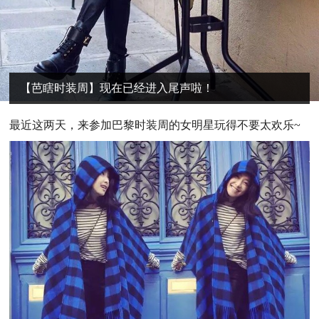
【芭瞎时装周】现在已经进入尾声啦！
最
近这两天，来参加巴黎时装周的女明星玩得不要太欢乐~