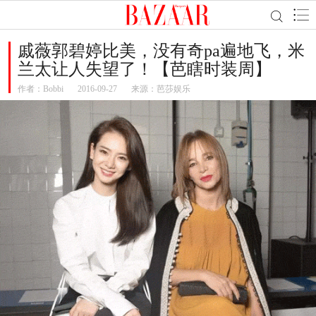
戚薇郭碧婷比美，没有奇pa遍地飞，米
兰太让人失望了！【芭瞎时装周】
作者：
Bobbi
2016-09-27
来源：芭莎娱乐