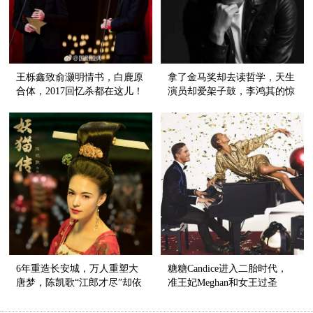
王栎鑫致俞灏明情书，白鹿原
拿了金马奖却去读哲学，天生
合体，2017回忆杀都在这儿！
演员却爱架子鼓，李鸿其的惊
喜不止电影
6年重造长安城，万人重塑大
糖糖Candice进入二胎时代，
唐梦，陈凯歌“江郎才尽”却依
准王妃Meghan和女王过圣
旧站在电影界的天花板！
诞，你的圣诞装备准备好了
没？【芭九不离时髦】