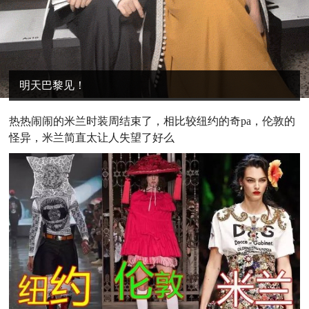
明天巴黎见！
热
热闹闹的米兰时装周结束了，相比较纽约的奇pa，伦敦的
怪异，米兰简直太让人失望了好么