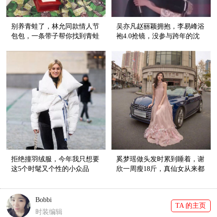
别养青蛙了，林允同款情人节
吴亦凡赵丽颖拥抱，李易峰浴
包包，一条带子帮你找到青蛙
袍4.0抢镜，没参与跨年的沈
王子！
月竟成最大赢家！
拒绝撞羽绒服，今年我只想要
奚梦瑶做头发时累到睡着，谢
这5个时髦又个性的小众品
欣一周瘦18斤，真仙女从来都
牌！
美得不容易
Bobbi
TA 的主页
时装编辑