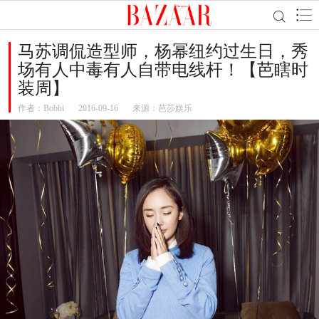
马苏调侃造型师，杨幂纽约过生日，秀
场有人中毒有人自带电线杆！【芭瞎时
装周】
作者：
Bobbi
2016-09-16
来源：芭莎娱乐