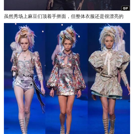
虽然秀场上麻豆们顶着手擀面，但整体衣服还是很漂亮的