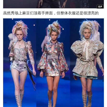
虽然秀场上麻豆们顶着手擀面，但整体衣服还是很漂亮的