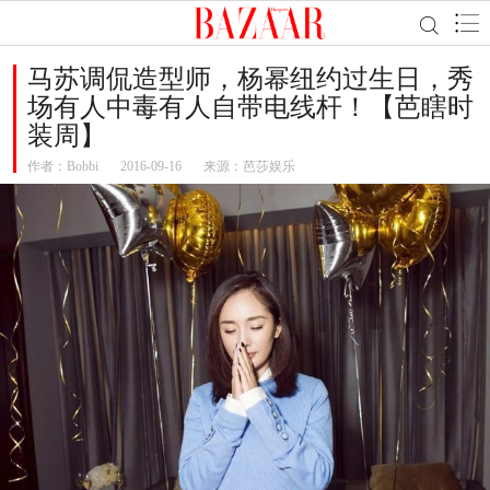
马苏调侃造型师，杨幂纽约过生日，秀
场有人中毒有人自带电线杆！【芭瞎时
装周】
作者：
Bobbi
2016-09-16
来源：芭莎娱乐