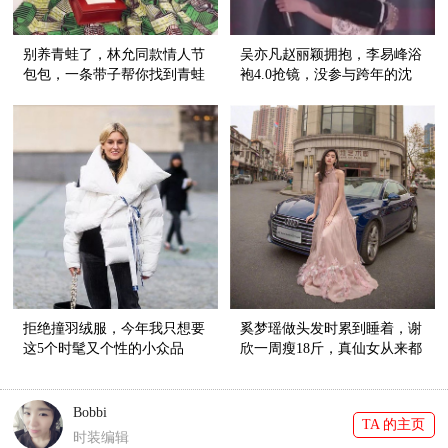
别养青蛙了，林允同款情人节
吴亦凡赵丽颖拥抱，李易峰浴
包包，一条带子帮你找到青蛙
袍4.0抢镜，没参与跨年的沈
王子！
月竟成最大赢家！
拒绝撞羽绒服，今年我只想要
奚梦瑶做头发时累到睡着，谢
这5个时髦又个性的小众品
欣一周瘦18斤，真仙女从来都
牌！
美得不容易
Bobbi
TA 的主页
时装编辑