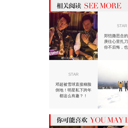
more 相关阅读
STAR
郑恺撒思念的
庚往心里扎刀
你不后悔，也
事的结
STAR
邓超被雪球直接糊脸
倒地！明星私下跨年
都这么有趣？！