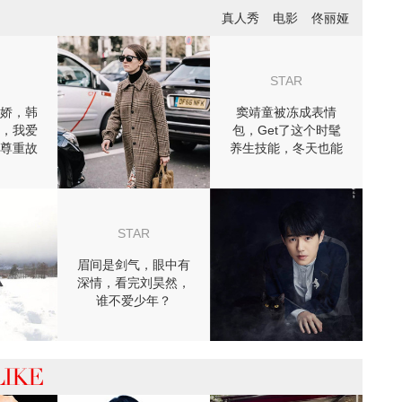
真人秀
电影
佟丽娅
STAR
娇，韩
窦靖童被冻成表情
，我爱
包，Get了这个时髦
尊重故
养生技能，冬天也能
尾
穿裙子！
STAR
眉间是剑气，眼中有
深情，看完刘昊然，
谁不爱少年？