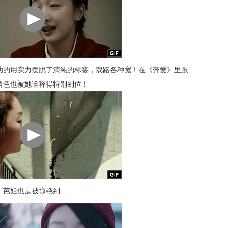
功的用实力摆脱了清纯的标签，戏路各种宽！在《奔爱》里跟
角色也被她诠释得特别到位！
，芭姐也是被惊艳到