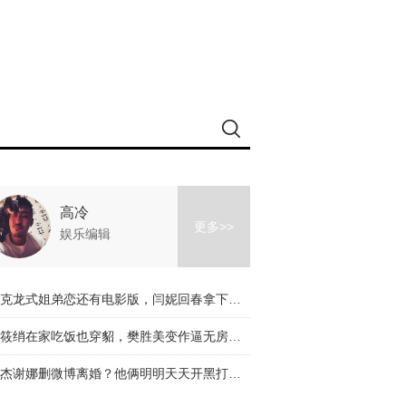
高冷
更多>>
娱乐编辑
马克龙式姐弟恋还有电影版，闫妮回春拿下小鲜肉！【芭姐观影团】
曲筱绡在家吃饭也穿貂，樊胜美变作逼无房不婚，欢乐颂2简直还不如小时代！
张杰谢娜删微博离婚？他俩明明天天开黑打游戏！