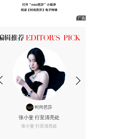
ICK 编辑推荐
时尚芭莎
时尚
张小斐 行至清亮处
一间恐怖的黄色房
着迷
张小斐 行至清亮处
一间恐怖的黄色房间