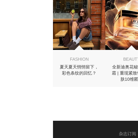
MIGHT LIKE
FASHION
BEAUT
夏天夏天悄悄留下，
全新迪奥花秘
彩色条纹的回忆？
霜 | 重现紧
肤10维
杂志订阅