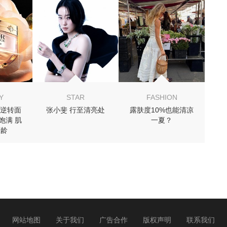
 你可能喜欢
Y
STAR
FASHION
逆转面
张小斐 行至清亮处
露肤度10%也能清凉
致饱满 肌
一夏？
匿龄
网站地图
关于我们
广告合作
版权声明
联系我们