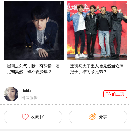
眉间是剑气，眼中有深情，看
王凯马天宇王大陆竟然当众拜
完刘昊然，谁不爱少年？
把子、结为亲兄弟？
Bobbi
TA 的主页
时装编辑
收藏 |
0
分享