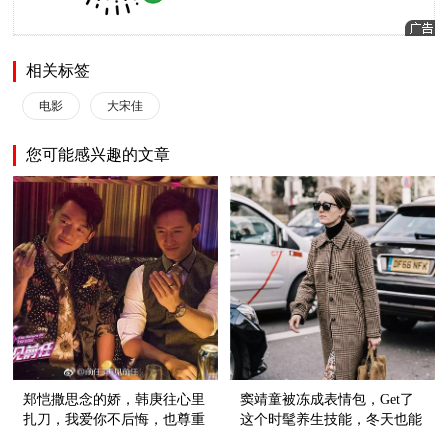
相关标签
电影
大宋佳
您可能感兴趣的文章
郑恺撒思念的娇，韩庚往心里
窦靖童被冻成表情包，Get了
扎刀，我爱你不后悔，也尊重
这个时髦养生技能，冬天也能
故事的结尾
穿裙子！