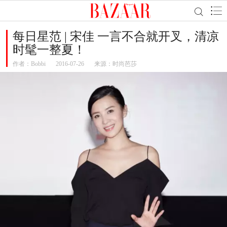
每日星范 | 宋佳 一言不合就开叉，清凉
时髦一整夏！
作者：
Bobbi
2016-07-26
来源：时尚芭莎