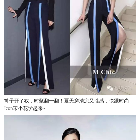
裤子开了衩，时髦翻一翻！夏天穿清凉又性感，快跟时尚
Icon宋小花学起来~