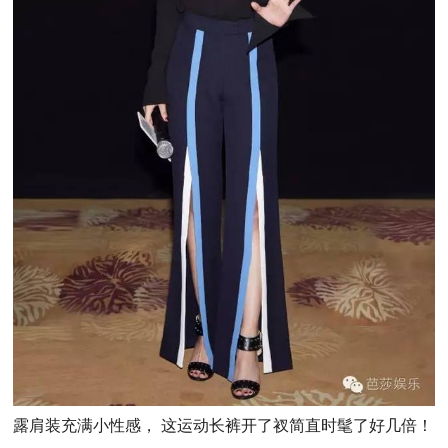
露肩装充满小性感， 这运动长裤开了衩简直时髦了好几倍！