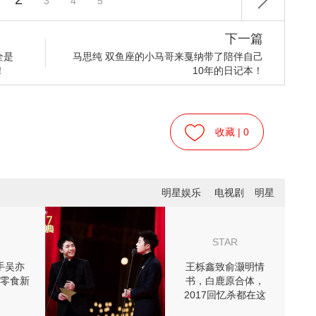
3
4
5
下一篇
全是
马思纯 双鱼座的小马哥来戛纳带了陪伴自己
！
10年的日记本！
收藏 |
0
明星娱乐
电视剧
明星
STAR
手吴亦
王栎鑫致俞灏明情
零食新
书，白鹿原合体，
2017回忆杀都在这
儿！