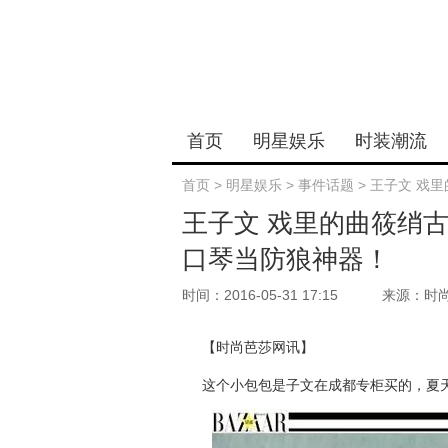
首页
明星娱乐
时装潮流
首页
>
明星娱乐
>
事件话题
>
王子文 戏
王子文 戏里的曲筱绡
口琴当防狼神器！
时间：2016-05-31 17:15
来源：时
【时尚芭莎网讯】
这个小包包是子文在成都专柜买的，夏