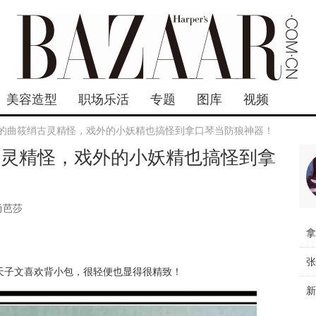
美容造型
职场乐活
专题
图库
视频
里的曲筱绡古灵精怪，戏外的小妖精也搞怪到拿口琴当防狼神器！
古灵精怪，戏外的小妖精也搞怪到拿
尚芭莎
天子文喜欢背小包，很轻便也显得很精致！