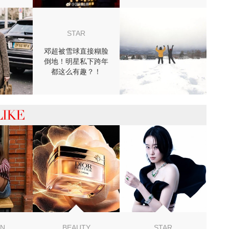
STAR
邓超被雪球直接糊脸
倒地！明星私下跨年
都这么有趣？！
 你可能喜欢
ON
BEAUTY
STAR