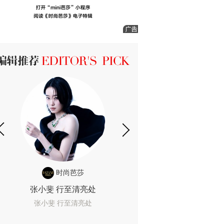
ICK 编辑推荐
时尚芭莎
时尚
张小斐 行至清亮处
一间恐怖的黄色房
着迷
张小斐 行至清亮处
一间恐怖的黄色房间