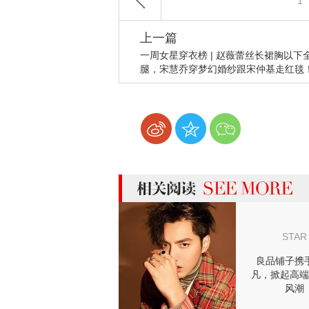
1
上一篇
一周女星穿衣榜 | 赵薇蕾丝长裙胸以下
腿，宋慧乔穿梦幻婚纱跟宋仲基走红毯
more 相关阅读
STAR
良品铺子携
凡，掀起高端
风潮