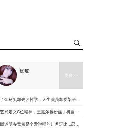
船船
更多>>
拿了金马奖却去读哲学，天生演员却爱架子鼓，李鸿其的惊喜不止电影
张艺兴定义C位精神，王嘉尔抢粉丝手机自拍，《偶像练习生》来势汹汹
新版道明寺竟然是个爱说唱的川普逗比...忍不住为他和杉菜的日常担忧