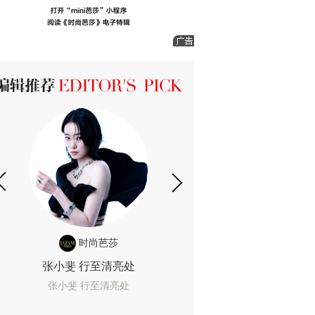
ICK 编辑推荐
时尚芭莎
时尚
张小斐 行至清亮处
一间恐怖的黄色房
着迷
张小斐 行至清亮处
一间恐怖的黄色房间