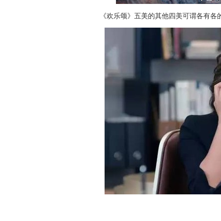
《欢乐颂》五美的其他四美可谓各有各