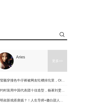
Aries
更多>>
冉莹颖穿撞色牛仔裤被网友吐槽掉坑里，Olivia和杨幂的时髦课堂教你阔腿裤应该怎么穿！
纽约时装周中国代表团十佳造型，杨幂刘雯都入选了，不服来辩啊～
道明叔新戏搭唐嫣？！人生导师+傻白甜人设是真火了！