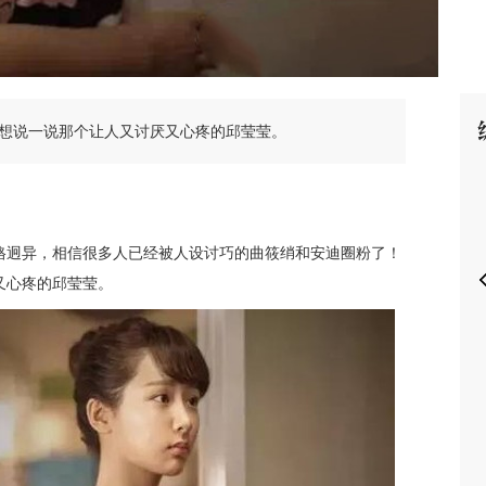
想说一说那个让人又讨厌又心疼的邱莹莹。
P
格迥异，相信很多人已经被人设讨巧的曲筱绡和安迪圈粉了！
又心疼的邱莹莹。