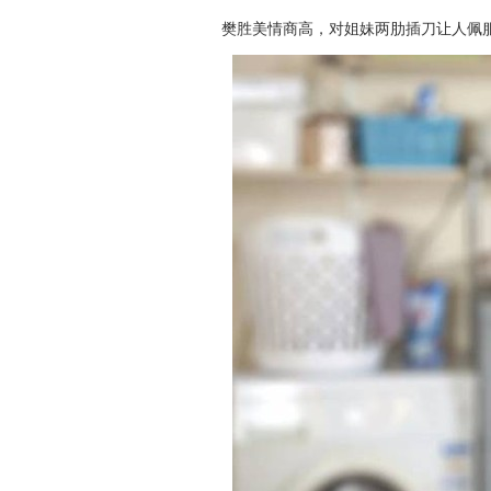
樊胜美情商高，对姐妹两肋插刀让人佩