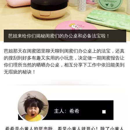
芭姐来给你们揭秘闺蜜们的办公桌和必备法宝啦！
芭
姐那天在闺蜜团里聊天聊到闺蜜们办公桌上的法宝，还真
的搜刮到好多有趣又实用的小玩意，决定做一期闺蜜报告让
你们理所当然的晒晒办公桌，相互分享下工作中依旧能美到
无瑕疵的秘诀！