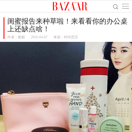
闺蜜报告来种草啦！来看看你的办公桌
上还缺点啥！
作者：
船船
2016-04-07
来源：时尚芭莎