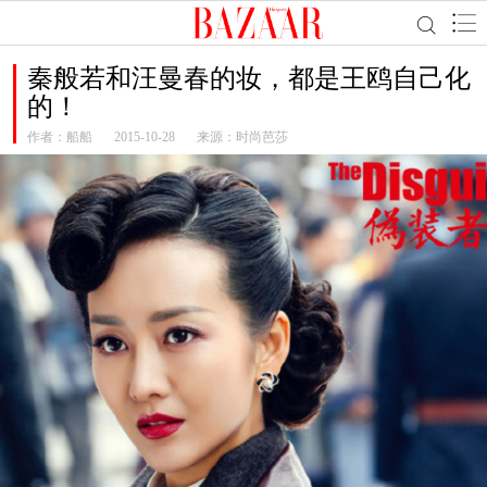
秦般若和汪曼春的妆，都是王鸥自己化
的！
作者：
船船
2015-10-28
来源：时尚芭莎