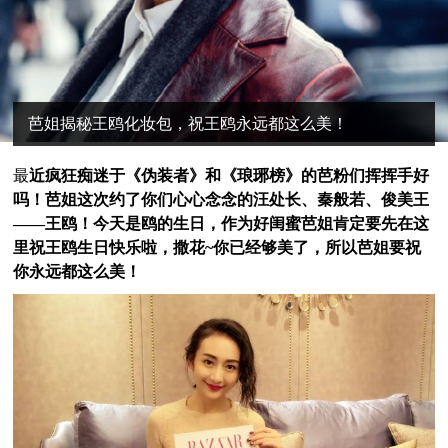
芭姐揭秘王鸥化妆包，祝王鸥永远都这么美！
最
近疯狂痴迷于《伪装者》和《琅琊榜》的芭粉们挥挥手好
吗！芭姐这次约了你们心心念念的汪处长、秦般若、俊美王
——王鸥！今天是鸥的生日，作为好闺蜜芭姐肯定要先在这
里
祝王鸥生日快乐啦
，撒花~你已经够美了，所以芭姐要祝
你永远都这么美！