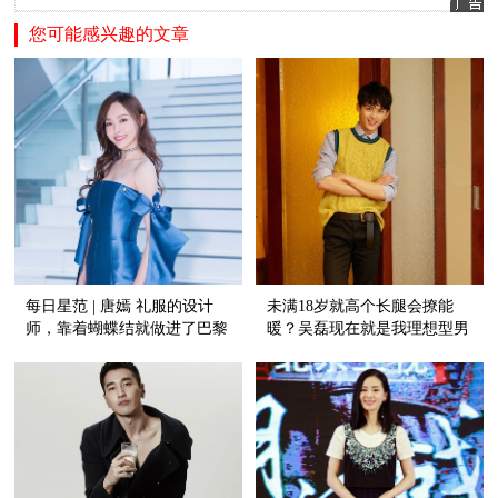
您可能感兴趣的文章
每日星范 | 唐嫣 礼服的设计
未满18岁就高个长腿会撩能
师，靠着蝴蝶结就做进了巴黎
暖？吴磊现在就是我理想型男
高定周！
友！