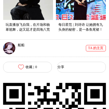
玩直播放飞自我，在片场和杨
每日星范 | 刘诗诗 让她拥有九
幂尬舞，赵又廷才是四海八荒
头身的秘密，是一条鱼尾裙！
第一小公举！
船船
TA 的主页
收藏 |
0
分享