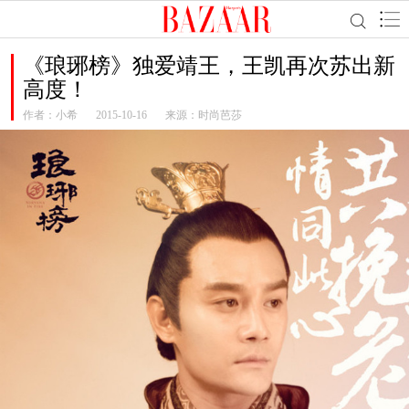
《琅琊榜》独爱靖王，王凯再次苏出新
高度！
作者：
小希
2015-10-16
来源：时尚芭莎