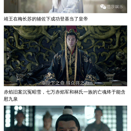
靖王在梅长苏的辅佐下成功登基当了皇帝
赤焰旧案沉冤昭雪，七万赤焰军和林氏一族的亡魂终于能含
慰九泉