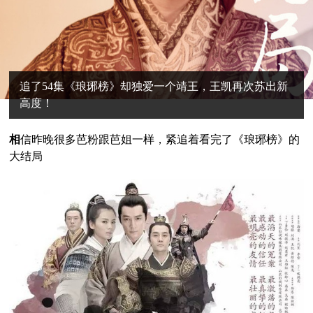
追了54集《琅琊榜》却独爱一个靖王，王凯再次苏出新
高度！
相
信昨晚很多芭粉跟芭姐一样，紧追着看完了《琅琊榜》的
大结局