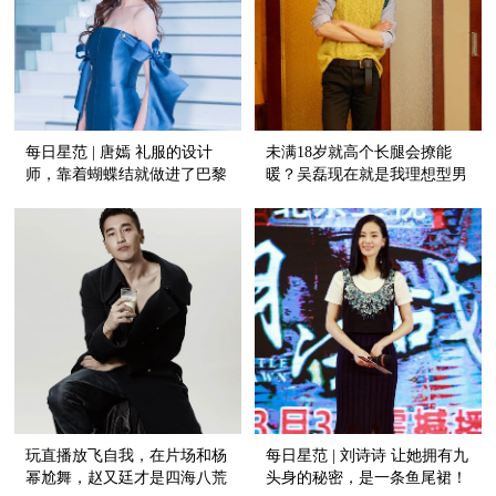
每日星范 | 唐嫣 礼服的设计
未满18岁就高个长腿会撩能
师，靠着蝴蝶结就做进了巴黎
暖？吴磊现在就是我理想型男
高定周！
友！
玩直播放飞自我，在片场和杨
每日星范 | 刘诗诗 让她拥有九
幂尬舞，赵又廷才是四海八荒
头身的秘密，是一条鱼尾裙！