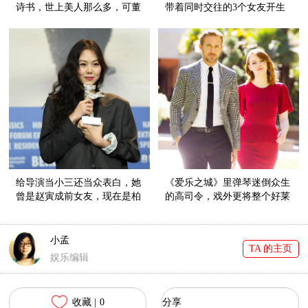
诗书，世上美人那么多，可董
带着同时交往的3个女友开生
卿却只有一个！
日趴！
给导演当小三还当众表白，她
《爱乐之城》里弹琴迷倒众生
曾是赵寅成前女友，现在是柏
的高司令，戏外更将整个好莱
林新影后！
坞都圈粉！
小孟
TA 的主页
娱乐编辑
收藏 |
0
分享