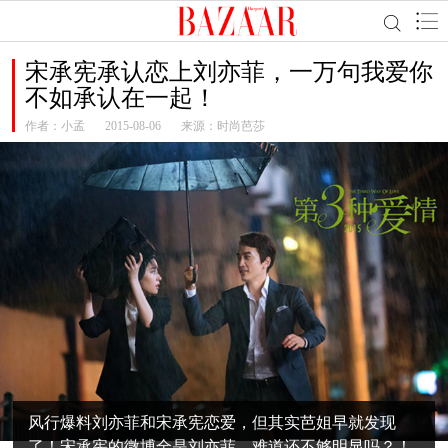
宋承宪承认恋上刘亦菲，一万句我爱你
不如承认在一起！
作者：
小孟
2015-08-06
来源：时尚芭莎
风行爆料刘亦菲和宋承宪恋爱，但其实芭姐早就发现
了！宋承宪的微博全是刘亦菲，难道还不够明显吗？！