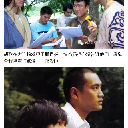
胡歌在大连拍戏犯了肠胃炎，怕爸妈担心没告诉他们，袁弘
全程陪着打点滴，一夜没睡。