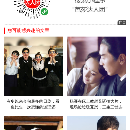
您可能感兴趣的文章
有史以来金句最多的日剧，看
杨幂在床上教赵又廷拍大片，
一集比失一次恋懂的道理还
现场捡垃圾互怼，三生三世连
多！
花絮都好看到有毒！