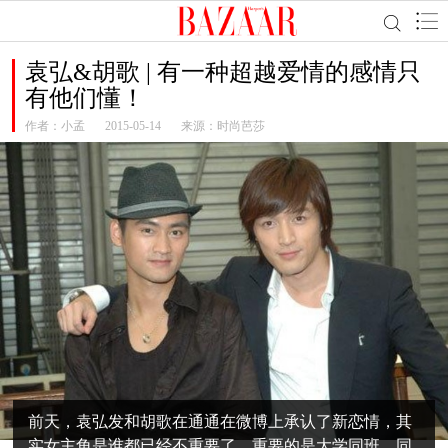
袁弘&胡歌 | 有一种超越爱情的感情只
有他们懂！
作者：
小孟
2015-05-14
来源：时尚芭莎
前天，袁弘发和胡歌在通通在微博上承认了新恋情，其
实女主角是谁都已经不重要了，重要的是大学同班、同