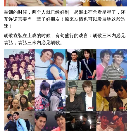
军训的时候，两个人就已经好到一起溜出宿舍看星星了，还
互许诺言要当一辈子好朋友！原来友情也可以发展地这般迅
速！
胡歌袁弘在上戏的时候，有句盛行的戏言：胡歌三米内必见
袁弘，袁弘三米内必见胡歌。