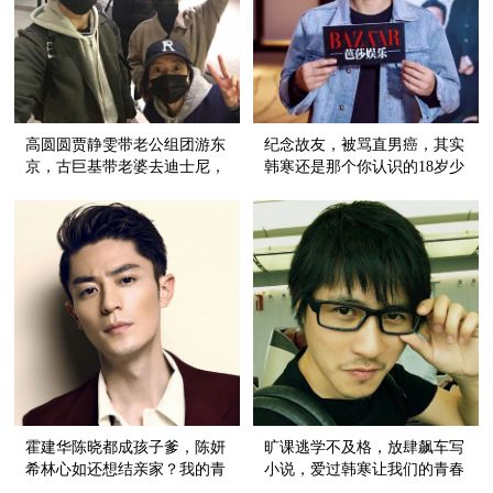
高圆圆贾静雯带老公组团游东
纪念故友，被骂直男癌，其实
京，古巨基带老婆去迪士尼，
韩寒还是那个你认识的18岁少
情人节明星都这么秀恩爱！
年！
霍建华陈晓都成孩子爹，陈妍
旷课逃学不及格，放肆飙车写
希林心如还想结亲家？我的青
小说，爱过韩寒让我们的青春
春心好痛！
都不一样！