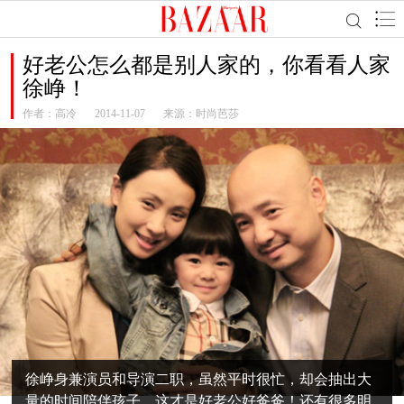
好老公怎么都是别人家的，你看看人家
徐峥！
作者：
高冷
2014-11-07
来源：时尚芭莎
徐峥身兼演员和导演二职，虽然平时很忙，却会抽出大
量的时间陪伴孩子，这才是好老公好爸爸！还有很多明