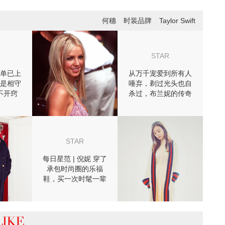
何穗
时装品牌
Taylor Swift
STAR
单已上
从万千宠爱到所有人
是相守
唾弃，剃过光头也自
不开窍
杀过，布兰妮的传奇
自己说了算！
STAR
每日星范 | 倪妮 穿了
承包时尚圈的乐福
鞋，买一次时髦一辈
子！