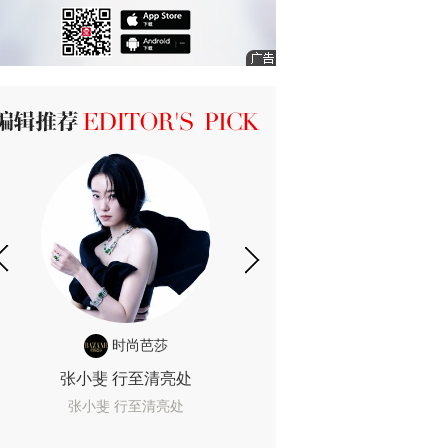
ICK 编辑推荐
时尚芭莎
时尚
张小斐 行至清亮处
一间恐怖的黄色房
着迷
张小斐 行至清亮处
一间恐怖的黄色房间