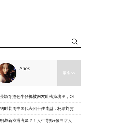
Aries
更多>>
冉莹颖穿撞色牛仔裤被网友吐槽掉坑里，Olivia和杨幂的时髦课堂教你阔腿裤应该怎么穿！
纽约时装周中国代表团十佳造型，杨幂刘雯都入选了，不服来辩啊～
道明叔新戏搭唐嫣？！人生导师+傻白甜人设是真火了！