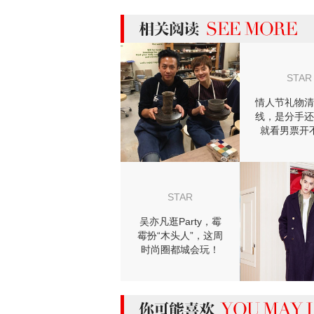
more 相关阅读
STAR
情人节礼物清
线，是分手还
就看男票开
了！
STAR
吴亦凡逛Party，霉
霉扮“木头人”，这周
时尚圈都城会玩！
【芭九不离时髦】