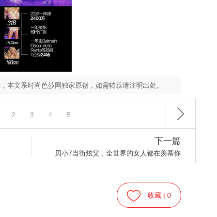
es，本文系时尚芭莎网独家原创，如需转载请注明出处。
2
3
4
5
下一篇
贝小7当街炫父，全世界的女人都在羡慕你
收藏 |
0