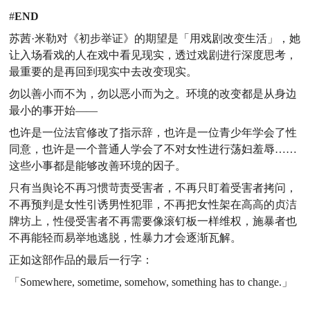
#
END
苏茜·米勒对《初步举证》的期望是「用戏剧改变生活」，她
让入场看戏的人在戏中看见现实，透过戏剧进行深度思考，
最重要的是再回到现实中去改变现实。
勿以善小而不为，勿以恶小而为之。环境的改变都是从身边
最小的事开始——
也许是一位法官修改了指示辞，也许是一位青少年学会了性
同意，也许是一个普通人学会了不对女性进行荡妇羞辱……
这些小事都是能够改善环境的因子。
只有当舆论不再习惯苛责受害者，不再只盯着受害者拷问，
不再预判是女性引诱男性犯罪，不再把女性架在高高的贞洁
牌坊上，性侵受害者不再需要像滚钉板一样维权，施暴者也
不再能轻而易举地逃脱，性暴力才会逐渐瓦解。
正如这部作品的最后一行字：
「Somewhere, sometime, somehow, something has to change.」