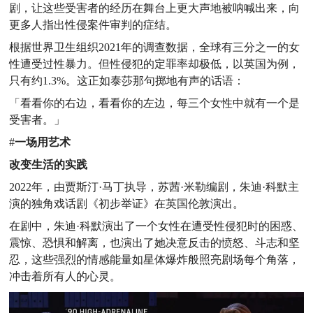
剧，让这些受害者的经历在舞台上更大声地被呐喊出来，向
更多人指出性侵案件审判的症结。
根据世界卫生组织2021年的调查数据，全球有三分之一的女
性遭受过性暴力。但性侵犯的定罪率却极低，以英国为例，
只有约1.3%。这正如泰莎那句掷地有声的话语：
「看看你的右边，看看你的左边，每三个女性中就有一个是
受害者。」
#
一场用艺术
改变生活的实践
2022年，由贾斯汀·马丁执导，苏茜·米勒编剧，朱迪·科默主
演的独角戏话剧《初步举证》在英国伦敦演出。
在剧中，朱迪·科默演出了一个女性在遭受性侵犯时的困惑、
震惊、恐惧和解离，也演出了她决意反击的愤怒、斗志和坚
忍，这些强烈的情感能量如星体爆炸般照亮剧场每个角落，
冲击着所有人的心灵。