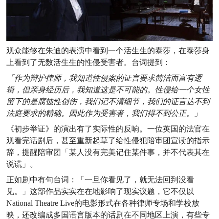
观众能够在朱迪的表演中看到一个活生生的泰莎，在泰莎身
上看到了无数活生生的性侵受害者。台词提到：
「作为辩护律师，我知道性侵案的证言要求简洁而富有逻
辑，但亲身经历后，我知道这是不可能的。
性侵给一个女性
留下的是腐蚀性创伤，我们记不清细节，我们的证言达不到
法庭要求的精确。因此作为
受害者，我们得不到公正。」
《初步举证》的演出有了实际性的反响。一位英国的法官在
观看完话剧后，甚至重新起草了给性侵犯陪审团宣读的指示
辞，提醒陪审团「某人没有完美记住某件事，并不代表其在
说谎」。
正如剧中有句台词：「一旦你看见了，就无法回到没看
见。」这部作品实实在在地影响了现实议题，它不仅以
National Theatre Live的电影形式在各种律师专场和学校放
映，还改编成多国语言版本的话剧在不同地区上演，有些专