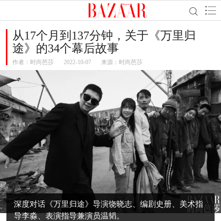
从17个月到137分钟，关于《万里归
途》的34个幕后故事
作者：
时尚芭莎
2022-10-07
来源：时尚芭莎
深度对话《万里归途》导演饶晓志、编剧史册、美术指
导李淼、表演指导兼演员温韬。