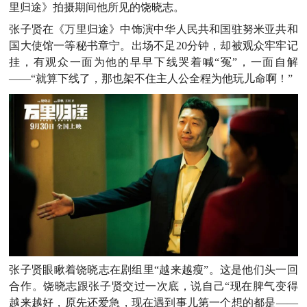
里归途》拍摄期间他所见的饶晓志。
张子贤在《万里归途》中饰演中华人民共和国驻努米亚共和
国大使馆一等秘书章宁。出场不足20分钟，却被观众牢牢记
挂，有观众一面为他的早早下线哭着喊“冤”，一面自解
——“就算下线了，那也架不住主人公全程为他玩儿命啊！”
张子贤眼瞅着饶晓志在剧组里“越来越瘦”。这是他们头一回
合作。饶晓志跟张子贤交过一次底，说自己“现在脾气变得
越来越好，原先还爱急，现在遇到事儿第一个想的都是——