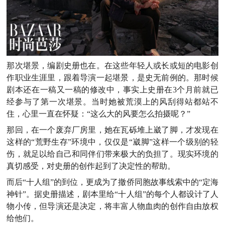
那次堪景，编剧史册也在。在这些年轻人或长或短的电影创
作职业生涯里，跟着导演一起堪景，是史无前例的。那时候
剧本还在一稿又一稿的修改中，事实上史册在3个月前就已
经参与了第一次堪景。当时她被荒漠上的风刮得站都站不
住，心里一直在怀疑：“这么大的风要怎么拍摄呢？”
那回，在一个废弃厂房里，她在瓦砾堆上崴了脚，才发现在
这样的“荒野生存”环境中，仅仅是“崴脚”这样一个级别的轻
伤，就足以给自己和同伴们带来极大的负担了。现实环境的
真切感受，对史册的创作起到了决定性的帮助。
而后“十人组”的到位，更成为了撤侨同胞故事线索中的“定海
神针”。据史册描述，剧本里给“十人组”的每个人都设计了人
物小传，但导演还是决定，将丰富人物血肉的创作自由放权
给他们。