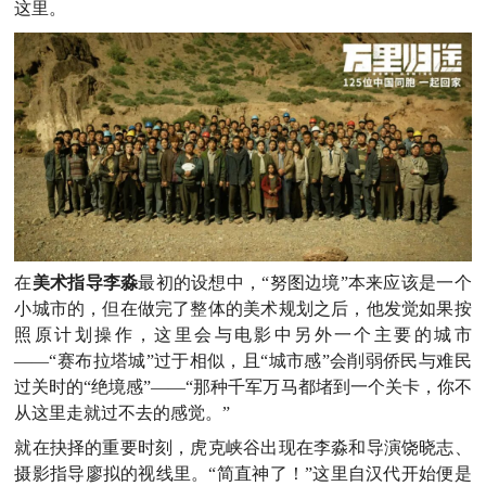
这里。
在
美术指导李淼
最初的设想中，“努图边境”本来应该是一个
小城市的，但在做完了整体的美术规划之后，他发觉如果按
照原计划操作，这里会与电影中另外一个主要的城市
——“赛布拉塔城”过于相似，且“城市感”会削弱侨民与难民
过关时的“绝境感”——“那种千军万马都堵到一个关卡，你不
从这里走就过不去的感觉。”
就在抉择的重要时刻，虎克峡谷出现在李淼和导演饶晓志、
摄影指导廖拟的视线里。“简直神了！”这里自汉代开始便是