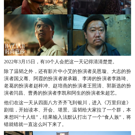
2022年3月15日，有10个人会把这一天记得清清楚楚。
除了温韬之外，还有影片中小艾的扮演者吴恩璇、大志的扮
演者国义骞、阿霞的扮演者谢承颖、李涛的扮演者李路琦、
老葛的扮演者赵梓冲、赵培燕的扮演者王照清、郭新选的扮
演者闫昌、曹勇的扮演者李凯和阿生的扮演者朱超艺。
他们在这一天从四面八方齐齐飞到银川，进入《万里归途》
剧组，开始读本、开会、堪景。温韬给大家拉了一个群，本
来想叫“十人组”，结果输入法默认打出了一个“食人族”，将
错就错就一直这么叫下来了。