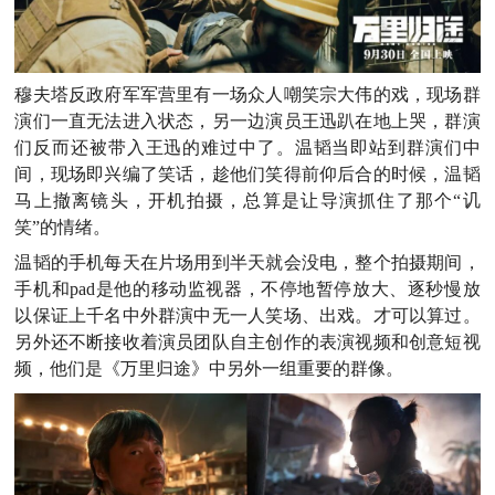
穆夫塔反政府军军营里有一场众人嘲笑宗大伟的戏，现场群
演们一直无法进入状态，另一边演员王迅趴在地上哭，群演
们反而还被带入王迅的难过中了。温韬当即站到群演们中
间，现场即兴编了笑话，趁他们笑得前仰后合的时候，温韬
马上撤离镜头，开机拍摄，总算是让导演抓住了那个“讥
笑”的情绪。
温韬的手机每天在片场用到半天就会没电，
整个拍摄期间，
手机和pad是
他
的移动监视器，不停地暂停放大、逐秒慢放
以保证上千名中外群演中无一人笑场、出戏。才可以算过。
另外还不断接收着演员团队自主创作的表演视频和创意短视
频，
他们是《万里归途》中另外一组重要的群像。