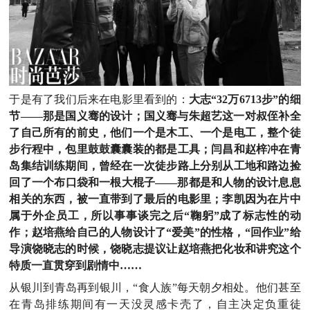
于是有了我们后来在电影里看到的：
大志“32万6713步”的细
节——那是国义骞的设计；国义骞与朱超艺这一对叔侄补全
了自己所有的前史，他们一个是木工、一个是电工，整个徒
步行程中，包里鼓鼓囊囊装的都是工具；闫昌和赵梓冲在青
岛集结训练期间，曾经在一次徒步路上分别从工地和路边捡
回了一个布口袋和一根大棍子——那都是和人物的设计息息
相关的东西，被一直带到了最后的电影里；李凯因为在片中
属于外企员工，所以事事谈完之后“鞠躬”成了标志性的动
作；赵培燕给自己的人物设计了“爱美”的性格，“回作业”给
导演饶晓志的时候，饶晓志提议让赵培燕把化妆和讲究这个
特质一直贯穿到剧情中……
从银川到青岛再到银川，“食人族”每天朝夕相处。他们甚至
在青岛排练期间有一天没灵感卡壳了，自主决定负重徒