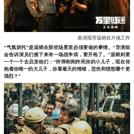
表演指导温韬在片场工作
“气氛烘托”是温韬在那些场景里必须要做的事情。“导演组
会告诉演员们接下来有一场战争戏，要开枪了。”温韬则要
一个一个去启发他们：“炸弹刚刚炸死你的小儿子，现在你
抱着你唯一的大儿子，你看着天的情绪，悲伤和愤怒哪个更
强烈？”