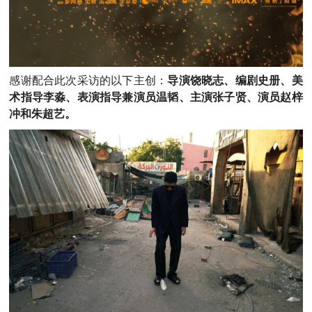
感谢配合此次采访的以下主创：
导演饶晓志、编剧史册、美
术指导李淼、表演指导兼演员温韬、主演张子贤、演员赵梓
冲和朱超艺。