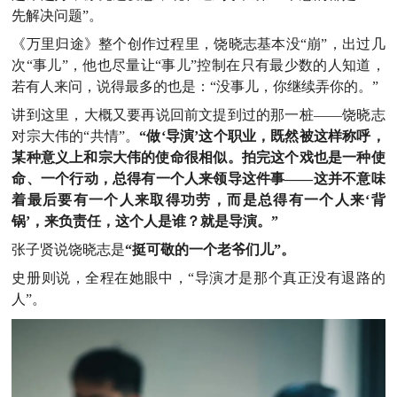
先解决问题”。
《万里归途》整个创作过程里，饶晓志基本没“崩”，出过几
次“事儿”，他也尽量让“事儿”控制在只有最少数的人知道，
若有人来问，说得最多的也是：“没事儿，你继续弄你的。”
讲到这里，大概又要再说回前文提到过的那一桩——饶晓志
对宗大伟的“共情”。
“做‘导演’这个职业，既然被这样称呼，
某种意义上和宗大伟的使命很相似。拍完这个戏也是一种使
命、一个行动，总得有一个人来领导这件事——这并不意味
着最后要有一个人来取得功劳，而是总得有一个人来‘背
锅’，来负责任，这个人是谁？就是导演。”
张子贤说饶晓志是
“挺可敬的一个老爷们儿”。
史册则说，全程在她眼中，“导演才是那个真正没有退路的
人”。