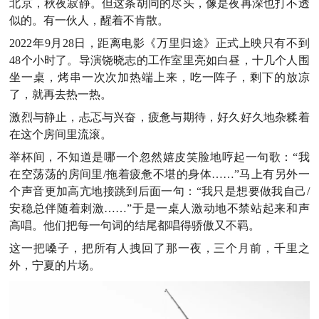
北京，秋夜寂静。但这条胡同的尽头，像是夜再深也打不透
似的。有一伙人，醒着不肯散。
2022年9月28日，距离电影《万里归途》正式上映只有不到
48个小时了。导演饶晓志的工作室里亮如白昼，十几个人围
坐一桌，烤串一次次加热端上来，吃一阵子，剩下的放凉
了，就再去热一热。
激烈与静止，忐忑与兴奋，疲惫与期待，好久好久地杂糅着
在这个房间里流滚。
举杯间，不知道是哪一个忽然嬉皮笑脸地哼起一句歌：“我
在空荡荡的房间里/拖着疲惫不堪的身体……”马上有另外一
个声音更加高亢地接跳到后面一句：“我只是想要做我自己/
安稳总伴随着刺激……”于是一桌人激动地不禁站起来和声
高唱。他们把每一句词的结尾都唱得骄傲又不羁。
这一把嗓子，把所有人拽回了那一夜，三个月前，千里之
外，宁夏的片场。