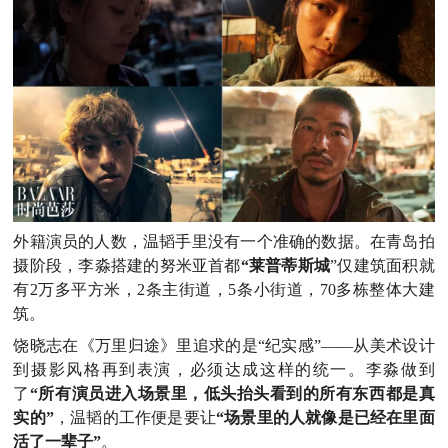
外籍演员的人数，温韬手里没有一个准确的数据。在青岛拍
摄阶段，李淼搭建的努米亚首都
“莱普蒂斯城
”仅建筑面积就
有2万多平方米，2条主街道，5条小街道，70多栋整体大建
筑。
饶晓志在《万里归途》里追求的是“纪实感”——从美术设计
到摄影风格再到表演，必须达成这样的统一。李淼做到
了
“所有演员进入场景里，低头抬头看到的所有东西都是真
实的”
，温韬的工作便是要让
“场景里的人就像是已经在里面
活了一辈子”
。