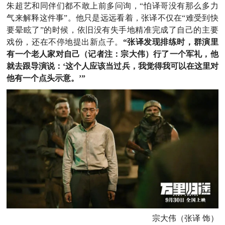
朱超艺和同伴们都不敢上前多问询，“怕译哥没有那么多力
气来解释这件事”。他只是远远看着，张译不仅在“难受到快
要晕眩了”的时候，依旧没有失手地精准完成了自己的主要
戏份，还在不停地提出新点子。
“张译发现排练时，群演里
有一个老人家对自己（记者注：宗大伟）行了一个军礼，他
就去跟导演说：‘这个人应该当过兵，我觉得我可以在这里对
他有一个点头示意。’”
宗大伟（张译 饰）