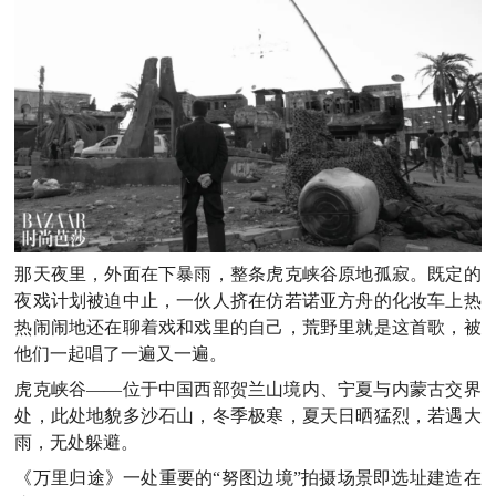
那天夜里，外面在下暴雨，整条虎克峡谷原地孤寂。既定的
夜戏计划被迫中止，一伙人挤在仿若诺亚方舟的化妆车上热
热闹闹地还在聊着戏和戏里的自己，荒野里就是这首歌，被
他们一起唱了一遍又一遍。
虎克峡谷——位于中国西部贺兰山境内、宁夏与内蒙古交界
处，此处地貌多沙石山，冬季极寒，夏天日晒猛烈，若遇大
雨，无处躲避。
《万里归途》一处重要的“努图边境”拍摄场景即选址建造在