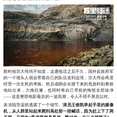
那时候宗大伟尚不知道，这通电话之后不久，国外反政府军
的一个领头人就会带着自己的队伍攻到边境，宗大伟会再度
经受一次生死的考验。然后成朗会在接下来的危急时刻勇敢
地站出来，力挽狂澜，也同时将自己早前的悔恨全部抹净
——这是整部电影最后的一波高潮，令人不得不屏息以对。
表演指导温韬透露了一个细节。
演员王俊凯举起手里的摄像
机，从人群里站起来爬到高处那一段喊话，因为赶上下了两