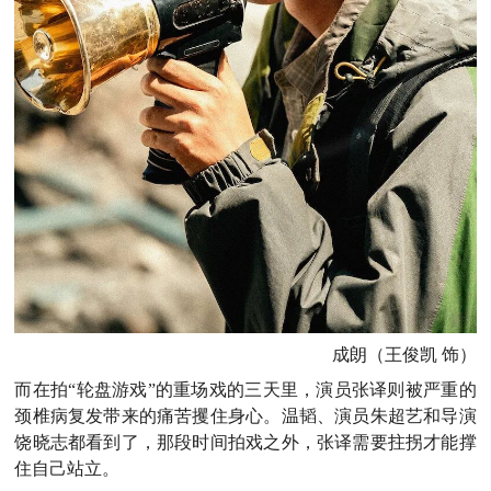
成朗（王俊凯 饰）
而在拍“轮盘游戏”的重场戏的三天里，演员张译则被严重的
颈椎病复发带来的痛苦攫住身心。温韬、演员朱超艺和导演
饶晓志都看到了，那段时间拍戏之外，张译需要拄拐才能撑
住自己站立。