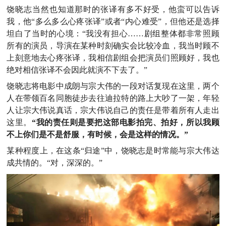
饶晓志当然也知道那时的张译有多不好受，他蛮可以告诉
我，他“多么多么心疼张译”或者“内心难受”，但他还是选择
坦白了当时的心境：“我没有担心……剧组整体都非常照顾
所有的演员，导演在某种时刻确实会比较冷血，我当时顾不
上刻意地去心疼张译，我相信剧组会把演员们照顾好，我也
绝对相信张译不会因此就演不下去了。”
饶晓志将电影中成朗与宗大伟的一段对话复现在这里，两个
人在带领百名同胞徒步去往迪拉特的路上大吵了一架，年轻
人让宗大伟说真话，宗大伟说自己的责任是带着所有人走出
这里。
“我的责任则是要把这部电影拍完、拍好，所以我顾
不上你们是不是舒服，有时候，会是这样的情况。”
某种程度上，在这条“归途”中，饶晓志是时常能与宗大伟达
成共情的。“对，深深的。”