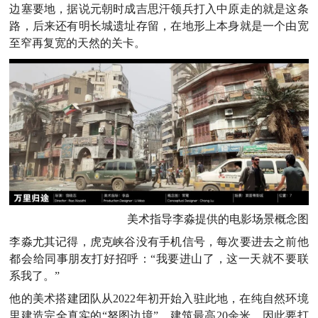
边塞要地，据说元朝时成吉思汗领兵打入中原走的就是这条
路，后来还有明长城遗址存留，在地形上本身就是一个由宽
至窄再复宽的天然的关卡。
美术指导李淼提供的电影场景概念图
李淼尤其记得，虎克峡谷没有手机信号，每次要进去之前他
都会给同事朋友打好招呼：“我要进山了，这一天就不要联
系我了。”
他的美术搭建团队从2022年初开始入驻此地，在纯自然环境
里建造完全真实的“努图边境”，建筑最高20余米，因此要打