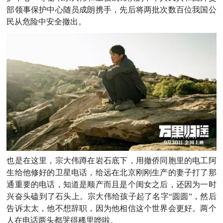
部领事保护中心随员成朗携手，先后将两批次数百位我国公
民从危险中安全撤出。
也是在这里，宗大伟蹲在岩石底下，用撤侨同胞里的电工阿
生给他修好的卫星电话，给远在北京刚刚生产的妻子打了那
通重要的电话，知道是顺产而且是个闺女之后，还因为一时
兴奋头磕到了石头上。宗大伟给孩子起了名字“圆圆”，然后
告诉太太，他不想辞职，因为他相信这个世界会更好。两个
人在电话两头都哭得稀里哗啦。