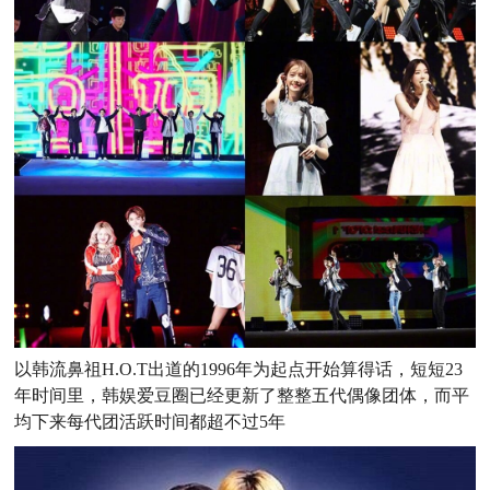
以韩流鼻祖H.O.T出道的1996年为起点开始算得话，短短23
年时间里，韩娱爱豆圈已经更新了整整五代偶像团体，而平
均下来每代团活跃时间都超不过5年