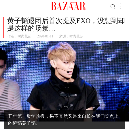
黄子韬退团后首次提及EXO，没想到却
是这样的场景…
作者：
时尚芭莎
2020-01-11
来源：时尚芭莎
开年第一爆笑热搜，果不其然又是来自长在我们笑点上
的韬韬黄子韬。