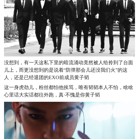
没想到，有一天这私下里的暗流涌动竟然被人给拎到了台面
儿上，而更没想到的是说着“防弹那会儿还没我们火”的这
人，还是已经退团的EXO前成员黄子韬
这一身虎劲儿，粉丝都怕他挨骂，唯有韬韬本人不怕，啥啥
心里话大实话都往外跑，真·不愧是你黄子韬