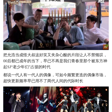
把允浩当成怪大叔这好笑又夹杂心酸的片段让人不禁慨叹，
00后都已成年的当下，早已不再是我们青春里那个被东方神
起SJ“老少年们”占据的时代
都说一代人有一代人的偶像，可如今频繁更迭的偶像市场，
超快更新频率早已用不了两代人间的代际时长