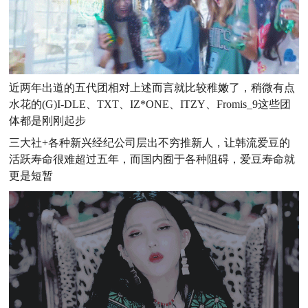
近两年出道的五代团相对上述而言就比较稚嫩了，稍微有点
水花的(G)I-DLE、TXT、IZ*ONE、ITZY、Fromis_9这些团
体都是刚刚起步
三大社+各种新兴经纪公司层出不穷推新人，让韩流爱豆的
活跃寿命很难超过五年，而国内囿于各种阻碍，爱豆寿命就
更是短暂