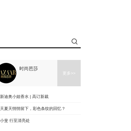
时尚芭莎
更多>>
新迪奥小姐香水 | 高订新裁
天夏天悄悄留下，彩色条纹的回忆？
小斐 行至清亮处