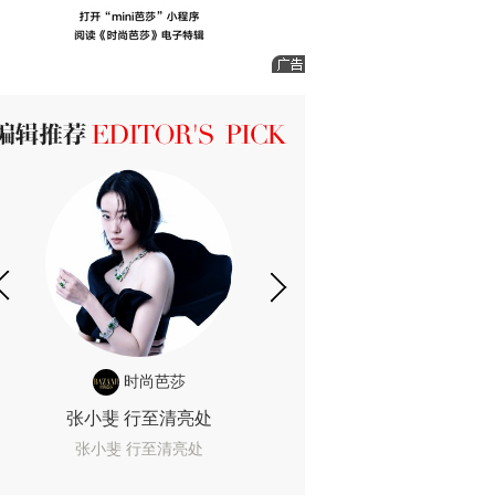
ICK 编辑推荐
时尚芭莎
时尚
张小斐 行至清亮处
一间恐怖的黄色房
着迷
张小斐 行至清亮处
一间恐怖的黄色房间