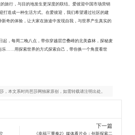
实的旅行，与目的地发生更深度的联结。爱彼迎中国市场营销
彼迎打造成一种生活方式。在爱彼迎，我们希望通过社区的建
种新奇的体验，让大家在旅途中发现自我，与世界产生真实的
22日起，每周二晚八点，带你穿越层峦叠嶂的北美森林，探秘麦
与乐……用探索世界的方式探索自己，
带你
换一个角度看世
芭莎，本文系时尚芭莎网独家原创，如需转载请注明出处。
下一篇
成立
《幸福三重奏2》媒体看片会：创新探索二