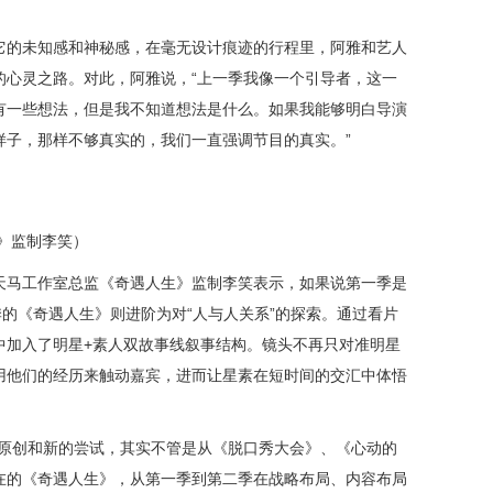
它的未知感和神秘感，在毫无设计痕迹的行程里，阿雅和艺人
的心灵之路。
对此，阿雅说，
“
上一季我像一个引导者，这一
有
一些想法
，但是我不知道
想法是什么
。如果我能够明白导演
样子，那样不够真实的，我们一直强调
节目的
真实
。
”
》监制李笑）
天马工作室总监
《奇遇人生》监制
李笑表示
，如果说第一季是
季的《奇遇人生》则进阶为对“
人与人
关系
”
的探索。通过看片
中加入了明星
+素人双故事线叙事结构。镜头不再只对准明星
用他们的经历来触动嘉宾，进而让星素在短时间的交汇中体悟
原创
和
新的尝试，其实不管是从《
脱口秀大会
》
、《心动的
在的《奇遇人生》，
从第一季到第二季
在战略布局、内容布局