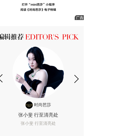
ICK 编辑推荐
时尚芭莎
时尚
张小斐 行至清亮处
一间恐怖的黄色房
着迷
张小斐 行至清亮处
一间恐怖的黄色房间