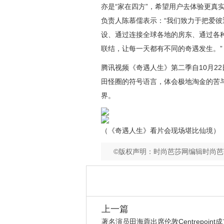
亦是“家在四方”，希望用户去体验更真
负责人陈慕儒表示：“我们致力于把爱
设、通过连接全球各地的房东、通过各
联结，让每一天都有不同的奇遇发生。”
腾
讯视频《奇遇人生》第二季自
10月
田怪圈的符号语言，体会极地淘金的苦
界
。
（《奇遇人生》看片会现场堪比仙境）
©版权声明：时尚芭莎网编辑时尚
上一篇
著名演员田海蓉出席伦敦Centrepoint