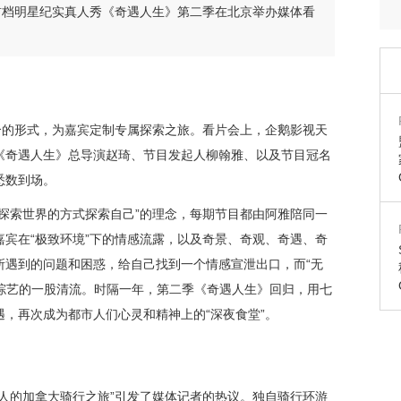
内首档明星纪实真人秀《奇遇人生》第二季在北京举办媒体看
合的
形式
，为嘉宾定制专属探索之旅。看片会上，企鹅影视天
《奇遇人生》总导演赵琦、节目发起人柳翰雅
、以及节目冠名
悉数到场。
用探索世界的方式探索自己”的理念
，每期节目都由阿雅陪同一
嘉宾在
“极致环境”下的情感流露，以及奇景、奇观、奇遇、奇
所遇到的问题和困惑，给自己找到一个情感宣泄出口
，
而
“无
度综艺的一股清流。时隔一年，第二季《奇遇人生》
回归
，
用七
遇，
再次
成为都市人们心灵和精神上的
“深夜食堂”。
人的加拿大骑行之旅”
引发了媒体记者的热议。独自骑行环游