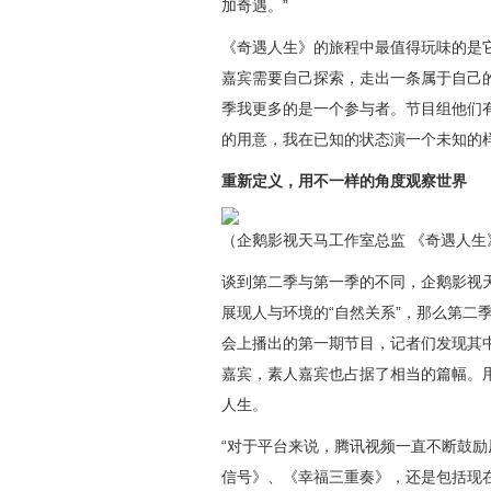
加奇遇。
”
《奇遇人生》的旅程中最值得玩味的是
嘉宾需要自己探索，走出一条属于自己
季我
更多的是
一个参与者。
节目组
他们
的用意，我在已知的状态演一个未知的
重新定义，用不一样的角度观察世界
（企鹅影视天马工作室总监 《奇遇人生
谈到第二季与第一季的不同，
企鹅影视
展现人与环境的
“自然关系”，那么第二
会上播出的第一期节目，记者们发现其
嘉宾，素人嘉宾也占据了相当的篇幅。
人生。
“
对于平台来说
，
腾讯视频一直不断鼓励
信号》、
《幸福三重奏》，
还是
包括现