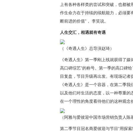
上有各种各样类的尝试和突破，也都被
作生命力在于持续
的续航能力
，必须要
断前进
的
价值
”，
李笑说。
人生交汇，相遇就有奇遇
（《奇遇人生》总导演赵琦）
《奇遇人生》第一季刚上线就获得了媒
高口碑综艺
”的称号。第一季的
高口碑给
目复盘
，节目升级再出发。有现场记者
《奇遇人生》是一个容器，在第二季我
以及他们对生活的态度，以一种尊重的
在一个理性的角度看待他们的这种观念
（阿雅与爱彼迎中国市场营销负责人陈
第二季节目冠名商
爱彼迎
与节目
“用探