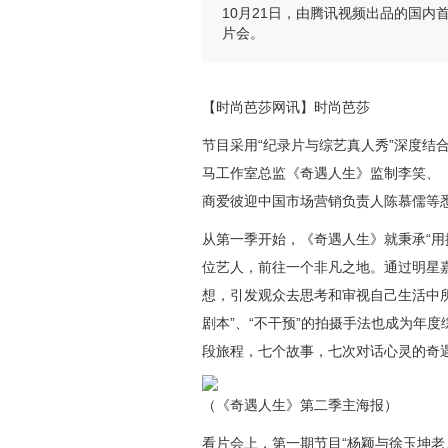
10月21日，由腾讯视频出品的国
片会。
【时尚芭莎网讯】时尚芭莎
节目采用
“
纪录片与综艺真人秀
”
深度结
马工作室总监《奇遇人生》监制李笑、
商
爱彼迎中国市场营销负责人陈慕儒等
从第一季开始，《奇遇人生》就秉承
“
位艺人，前往一个非凡之地。
通过
明星
想，引发
观众
去思考和审视自己生活中
剧本”、“不干预”的拍摄手法也成为年
段旅程，七个故事，七次对话心灵的奇
（《奇遇人生》第二季主海报）
看片会上，第一期节目
“杨颖与徐玉坤老