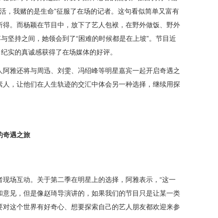
活，我赌的是生命
”征服了在场的记者。这句看似简单又富有
所得。而杨颖
在节目中，放下了艺人包袱，
在野外做饭、
野外
弃与坚持之间，她
领会到了
“
困难的时候都是在上坡
”。节目近
，纪实的真诚感获得了在场媒体的好评。
人阿雅还将与周迅、刘雯、冯绍峰等明星
嘉宾
一起
开启奇遇
之
素人，让他们在人生轨迹的交汇中体会另一种选择，继续用探
的奇遇之旅
者现场互动。关于第二季在明星上的选择，阿雅
表示
，
“这一
和意见，但是像赵琦
导演
讲的，如果我们的节目只是让某一类
要对这个世界有好奇心
、
想要探索
自己
的艺人朋友都欢迎来
参