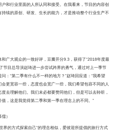
用户和行业里面的人所认同和接受。
在我看来，
节目的
内容创
有持续的原创、研发、生长的能力，才是推动整个行业生产不
体和广大观众的一致好评，豆瓣开分
9.3，获得了“2018
年度最
了
节目总导演
赵琦进一步尝试跨界的勇气
，
通过对上一季节
提问：
“第二季有什么不一样的地方？”赵琦回应道：“我希望
们会更宽容一些，态度也会宽广一些，我们希望包容不同的人
态度去理解他们。我们未必都要赞同他们，但是可以去聆听，
价值，这是我觉得第二季和第一季在理念上的不同。”
慕儒）
索世界的方式探索自己”的理念相似，爱彼迎所提倡的旅行方式