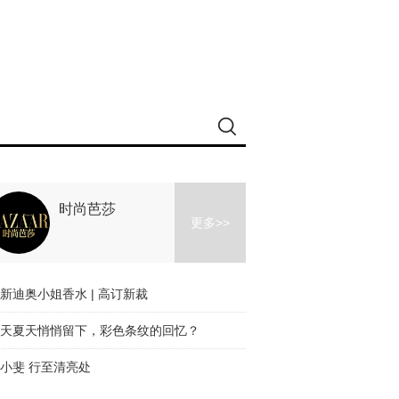
时尚芭莎
更多>>
新迪奥小姐香水 | 高订新裁
天夏天悄悄留下，彩色条纹的回忆？
小斐 行至清亮处