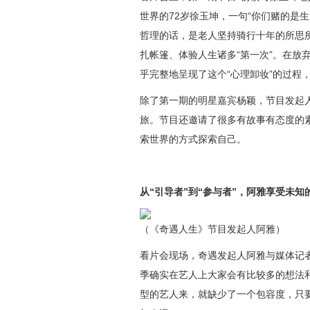
世界的
72岁徐玉坤，一句“
你们赌的是生
哲理的话，是老人坚持骑行十年的所思
扎帐篷、
体验人生诸多
“第一次”
。
在放
乎完整地呈现了这个“心理卸妆”的过程
除了第一期
的明星嘉宾
杨颖，
节目
发起
旅。
节目还邀请了很多有故事有态度的
索世界的方式探索自己。
从
“引导者”到“参与者”，阿雅享受未知
（《奇遇人生》节目发起人阿雅）
看片会现场，奇遇发起人阿雅
与媒体记
季确实在艺人上大家会有比较多的想法
型的艺人来，就缺少了一个包容度，只