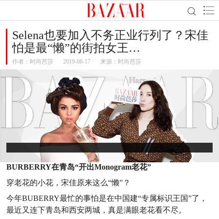
Selena也要加入不务正业行列了？宋佳
怕是最“懒”的街拍女王…
作者：
时尚芭莎
2019-08-17
来源：时尚芭莎
BURBERRY在青岛“开出Monogram老花”
穿老花的小花，宋佳原来这么“懒”？
今年BUBERRY最忙的事怕是在中国建“专属标识王国”了，
最近又连下青岛和西安两城，真是满眼老花看不尽。