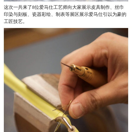
这次一共来了8位爱马仕工艺师向大家展示皮具制作、丝巾
印染与刻板、瓷器彩绘、制表等展区展示爱马仕引以为豪的
工匠技艺。