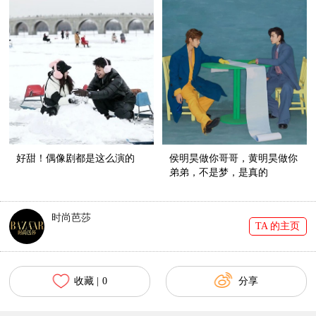
好甜！偶像剧都是这么演的
侯明昊做你哥哥，黄明昊做你
弟弟，不是梦，是真的
时尚芭莎
TA 的主页
收藏 |
0
分享