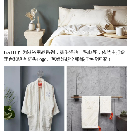
BATH 作为淋浴用品系列，提供浴袍、毛巾等，依然主打象
牙色和绣有箭头Logo。芭姐好想全部都打包搬回家！