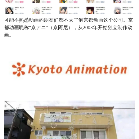
可能不熟悉动画的朋友们都不太了解京都动画这个公司。
京
都动画昵称“京アニ”（京阿尼），从2003年开始独立制作动
画。