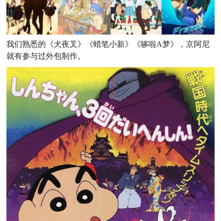
我们熟悉的《犬夜叉》《蜡笔小新》《哆啦A梦》，京阿尼
就
有参与过外包制作。