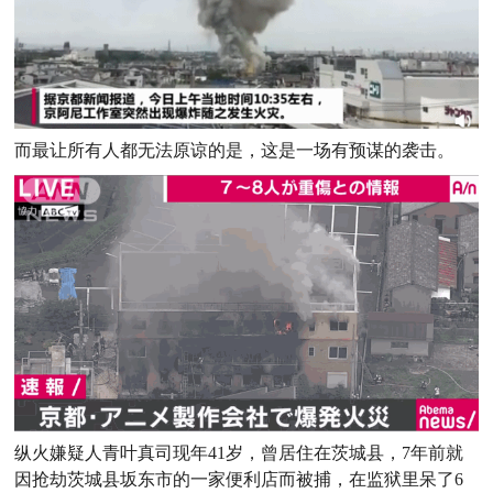
而最让所有人都无法原谅的是，这是一场有预谋的袭击。
纵火嫌疑人青叶真司现年41岁，曾居住在茨城县，7年前就
因抢劫茨城县坂东市的一家便利店而被捕，在监狱里呆了6