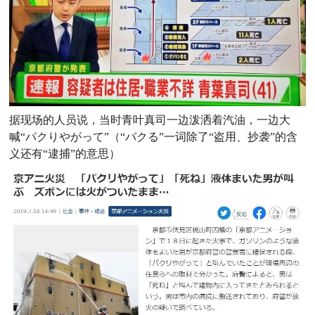
据现场的人员说，当时
青叶真司
一边泼洒着汽油，一边大
喊“パクりやがって”
（“パクる”一词除了“盗用、抄袭”的含
义还有“逮捕”的意思）