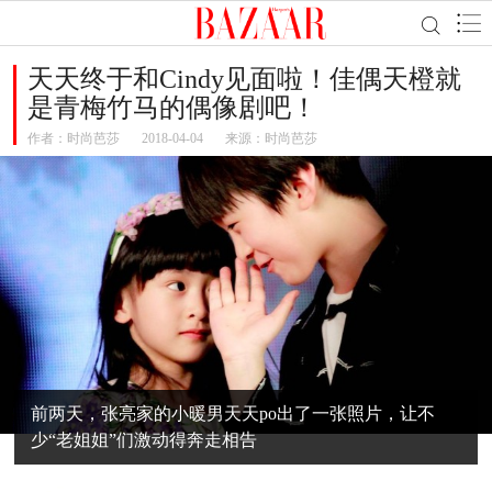
天天终于和Cindy见面啦！佳偶天橙就
是青梅竹马的偶像剧吧！
作者：
时尚芭莎
2018-04-04
来源：时尚芭莎
前两天，张亮家的小暖男天天po出了一张照片，让不
少“老姐姐”们激动得奔走相告