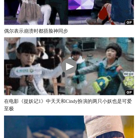
偶尔表示崩溃时都捂脸神同步
在电影《捉妖记1》中天天和Cindy扮演的两只小妖也是可爱
至极