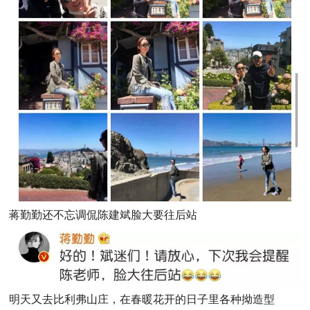
蒋勤勤还不忘调侃陈建斌脸大要往后站
明天又去比利弗山庄，在春暖花开的日子里各种拗造型