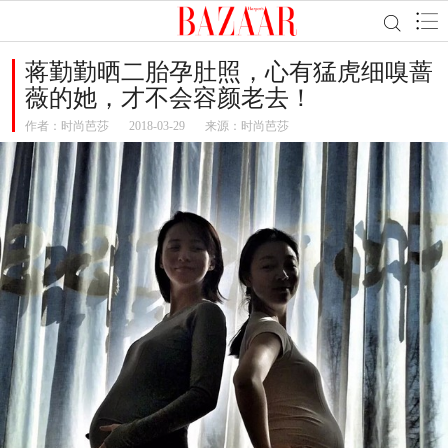
蒋勤勤晒二胎孕肚照，心有猛虎细嗅蔷
薇的她，才不会容颜老去！
作者：
时尚芭莎
2018-03-29
来源：时尚芭莎