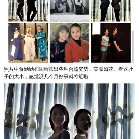
照片中蒋勤勤和闺蜜摆出各种合照姿势，笑魇如花。看这肚
子的大小，感觉没几个月好事就将近啦