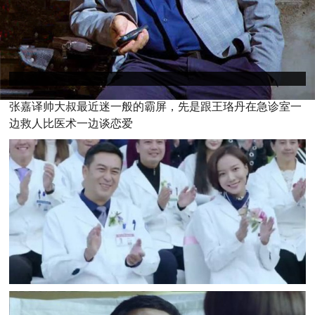
张嘉译帅大叔最近迷一般的霸屏，先是跟王珞丹在急诊室一
边救人比医术一边谈恋爱