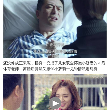
还没修成正果呢，摇身一变成了儿女双全怀抱小娇妻的70后
体育老师，离婚后竟然又跟90小萝莉一见钟情私定终身