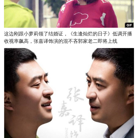
这边刚跟小萝莉领了结婚证，《生逢灿烂的日子》低调开播
收视率飙高，张嘉译饰演的混不吝郭家老二即将上线