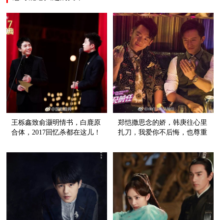
王栎鑫致俞灏明情书，白鹿原
郑恺撒思念的娇，韩庚往心里
合体，2017回忆杀都在这儿！
扎刀，我爱你不后悔，也尊重
故事的结尾