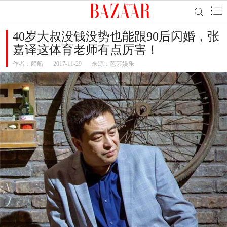
40岁大叔没钱没势也能跟90后闪婚，张
嘉译这体育老师有点厉害！
作者：
船船
2017-11-29
来源：芭莎娱乐