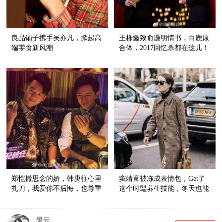
良品铺子携手吴亦凡，掀起高
王栎鑫致俞灏明情书，白鹿原
端零食新风潮
合体，2017回忆杀都在这儿！
郑恺撒思念的娇，韩庚往心里
窦靖童被冻成表情包，Get了
扎刀，我爱你不后悔，也尊重
这个时髦养生技能，冬天也能
故事的结尾
穿裙子！
景云