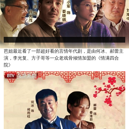
芭姐最近看了一部超好看的言情年代剧，是由何冰、郝蕾主
演，李光复、方子哥等一众老戏骨倾情加盟的《情满四合
院》