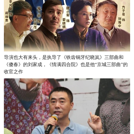
导演也大有来头，是执导了《铁齿铜牙纪晓岚》三部曲和
《傻春》的刘家成，《情满四合院》也是他“京城三部曲”的
收官之作