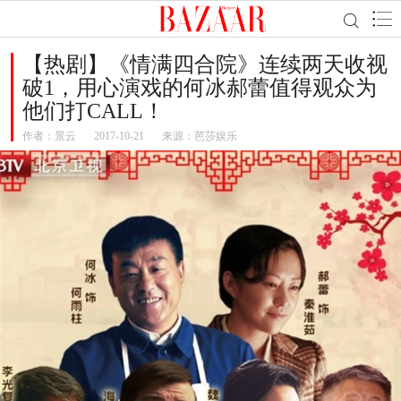
【热剧】《情满四合院》连续两天收视
破1，用心演戏的何冰郝蕾值得观众为
他们打CALL！
作者：
景云
2017-10-21
来源：芭莎娱乐