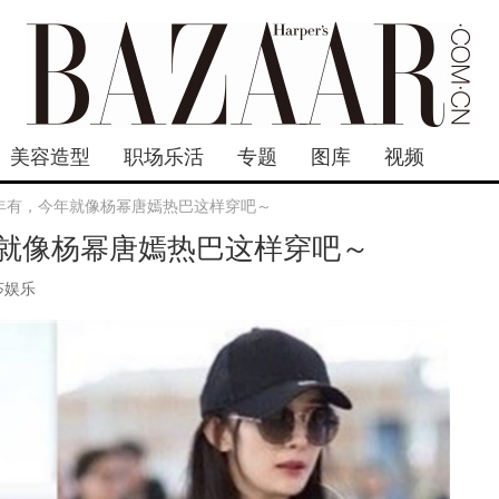
美容造型
职场乐活
专题
图库
视频
年有，今年就像杨幂唐嫣热巴这样穿吧～
就像杨幂唐嫣热巴这样穿吧～
莎娱乐