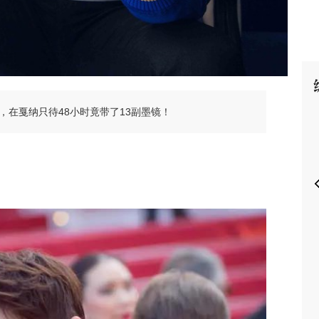
P
，在戛纳只待48小时竟带了13副墨镜！