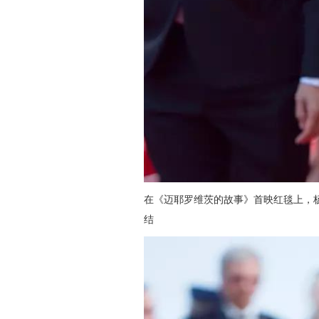
在《迈耶罗维茨的故事》首映红毯上，杨洋身
结