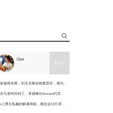
Gee
更多>>
从焦俊艳宋茜，到天后蔡依林萧亚轩，都为牛仔裤放飞自我了！
吴亦凡变时尚特工，李易峰任Armani代言人，国内的时尚精一个个都冲向国际范！【芭九不离时髦】
Ins上博主私藏的解暑神器，都在这10只草编包里！