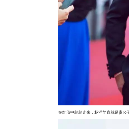
在红毯中翩翩走来，杨洋简直就是贵公