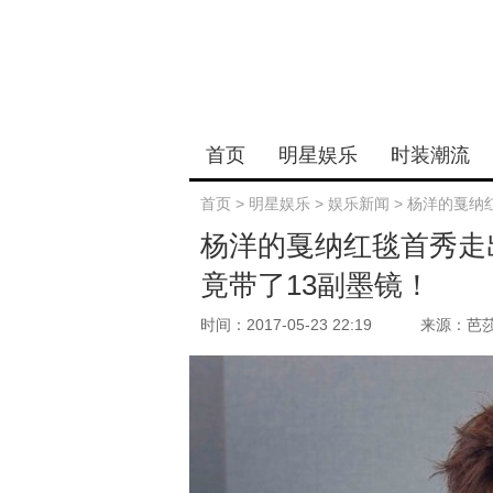
首页
明星娱乐
时装潮流
首页
>
明星娱乐
>
娱乐新闻
>
杨洋的戛纳
杨洋的戛纳红毯首秀走
竟带了13副墨镜！
时间：2017-05-23 22:19
来源：芭