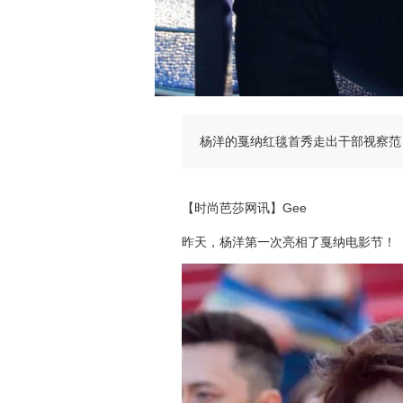
杨洋的戛纳红毯首秀走出干部视察范
【时尚芭莎网讯】Gee
昨天，杨洋第一次亮相了戛纳电影节！