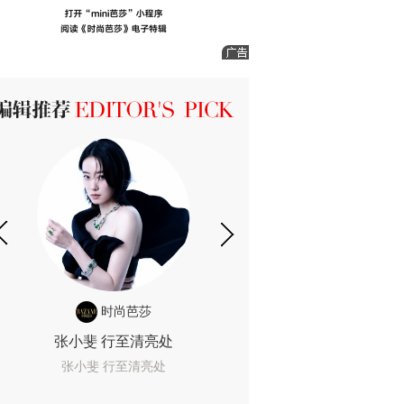
ICK 编辑推荐
时尚芭莎
时尚
张小斐 行至清亮处
一间恐怖的黄色房
着迷
张小斐 行至清亮处
一间恐怖的黄色房间