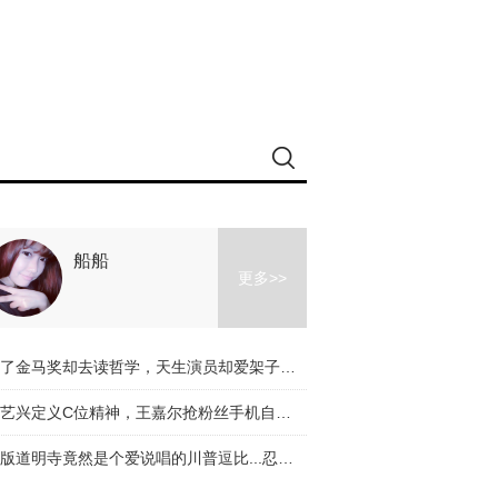
船船
更多>>
拿了金马奖却去读哲学，天生演员却爱架子鼓，李鸿其的惊喜不止电影
张艺兴定义C位精神，王嘉尔抢粉丝手机自拍，《偶像练习生》来势汹汹
新版道明寺竟然是个爱说唱的川普逗比...忍不住为他和杉菜的日常担忧