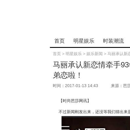
首页
明星娱乐
时装潮流
首页
>
明星娱乐
>
娱乐新闻
>
马丽承认新
马丽承认新恋情牵手9
弟恋啦！
时间：2017-01-13 14:43
来源：芭
【时尚芭莎网讯】
不过新闻刚发出来，还没等我们猜出来是