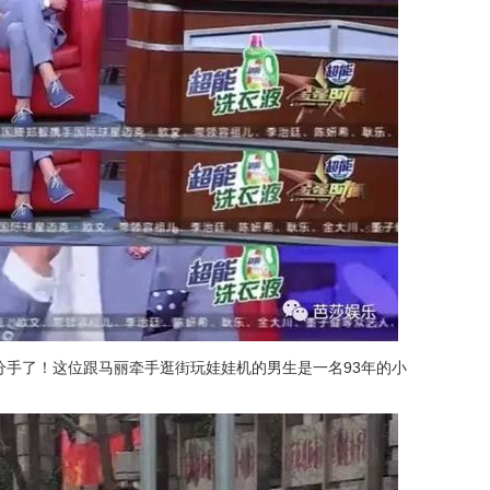
分手了！这位跟马丽牵手逛街玩娃娃机的男生是一名93年的小