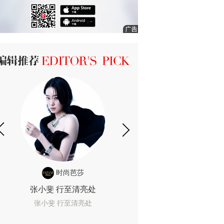
ICK 编辑推荐
时尚芭莎
时尚
张小斐 行至清亮处
一间恐怖的黄色房
着迷
张小斐 行至清亮处
一间恐怖的黄色房间