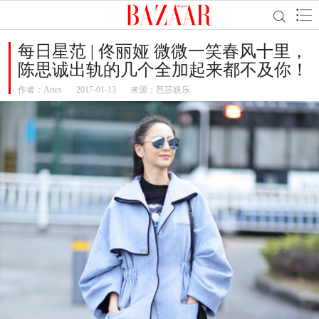
每日星范 | 佟丽娅 微微一笑春风十里，
陈思诚出轨的几个全加起来都不及你！
作者：
Aries
2017-01-13
来源：芭莎娱乐