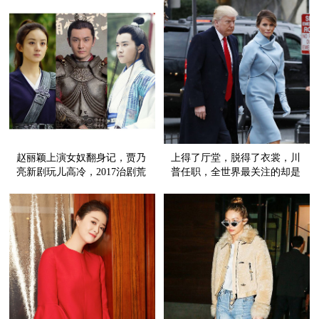
赵丽颖上演女奴翻身记，贾乃
上得了厅堂，脱得了衣裳，川
亮新剧玩儿高冷，2017治剧荒
普任职，全世界最关注的却是
含高糖！
他的夫人！