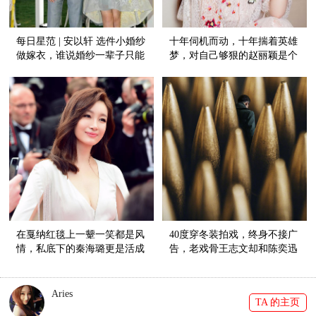
每日星范 | 安以轩 选件小婚纱
十年伺机而动，十年揣着英雄
做嫁衣，谁说婚纱一辈子只能
梦，对自己够狠的赵丽颖是个
穿一次！
野心家！
在戛纳红毯上一颦一笑都是风
40度穿冬装拍戏，终身不接广
情，私底下的秦海璐更是活成
告，老戏骨王志文却和陈奕迅
了一个“女妖精”！
同台飙歌？
Aries
TA 的主页