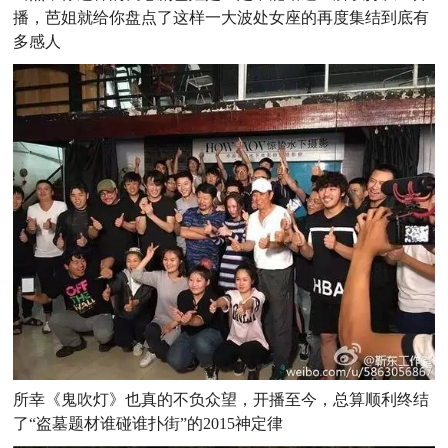
播，芭姐就给你盘点了这样一大波处女座的再度集结到底有
多感人
所幸《鬼吹灯》也真的不负众望，开播至今，总算顺利终结
了“盗墓题材谁碰谁扑街”的2015神定律