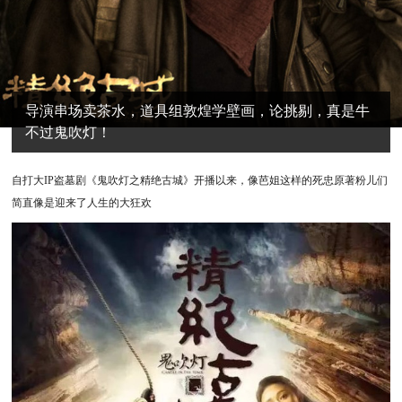
导演串场卖茶水，道具组敦煌学壁画，论挑剔，真是牛
不过鬼吹灯！
自打大IP盗墓剧《鬼吹灯之精绝古城》开播以来，像芭姐这样的死忠原著粉儿们
简直像是迎来了人生的大狂欢