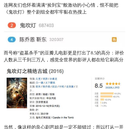
连网友们也怀着满满“捡到宝”般激动的小心情，恨不能把
《鬼吹灯》整个剧组全都牢牢黏在热搜上
而号称“盗墓杀手”的豆瓣儿电影更是打出了8.5的高分：评价
人数从三千到三万人，感觉全世界的影评人都在给它刷高分
当然，像这样的良心剧芭姐是一定不能错过：所以打从一开