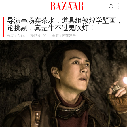
导演串场卖茶水，道具组敦煌学壁画，
论挑剔，真是牛不过鬼吹灯！
作者：
Aries
2017-01-06
来源：芭莎娱乐