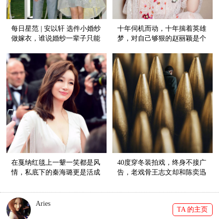
每日星范 | 安以轩 选件小婚纱
十年伺机而动，十年揣着英雄
做嫁衣，谁说婚纱一辈子只能
梦，对自己够狠的赵丽颖是个
穿一次！
野心家！
在戛纳红毯上一颦一笑都是风
40度穿冬装拍戏，终身不接广
情，私底下的秦海璐更是活成
告，老戏骨王志文却和陈奕迅
了一个“女妖精”！
同台飙歌？
Aries
TA 的主页