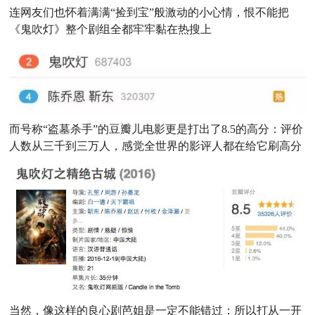
连网友们也怀着满满“捡到宝”般激动的小心情，恨不能把
《鬼吹灯》整个剧组全都牢牢黏在热搜上
而号称“盗墓杀手”的豆瓣儿电影更是打出了8.5的高分：评价
人数从三千到三万人，感觉全世界的影评人都在给它刷高分
当然，像这样的良心剧芭姐是一定不能错过：所以打从一开