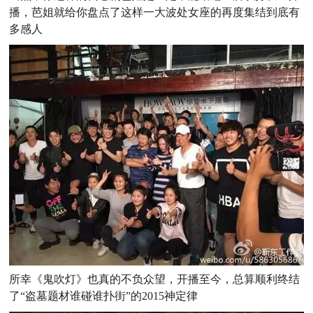
播，芭姐就给你盘点了这样一大波处女座的再度集结到底有
多感人
所幸《鬼吹灯》也真的不负众望，开播至今，总算顺利终结
了“盗墓题材谁碰谁扑街”的2015神定律