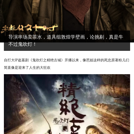
导演串场卖茶水，道具组敦煌学壁画，论挑剔，真是牛
不过鬼吹灯！
自打大IP盗墓剧《鬼吹灯之精绝古城》开播以来，像芭姐这样的死忠原著粉儿们
简直像是迎来了人生的大狂欢