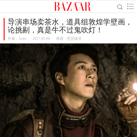
导演串场卖茶水，道具组敦煌学壁画，
论挑剔，真是牛不过鬼吹灯！
作者：
Aries
2017-01-06
来源：芭莎娱乐