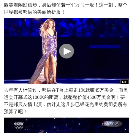
微笑着闲庭信步，身后却仿若千军万马一般！这一刻，整个
世界都被邦辰的美丽所折服！
去年有人计算过，邦辰在T台上每走1米就赚45万美金，而奥
运会开幕式这100米的距离，就整整价值4500万美金啊！要
不是邦辰友情出演，估计走这几步已经花光里约奥组委所有
预算了吧！