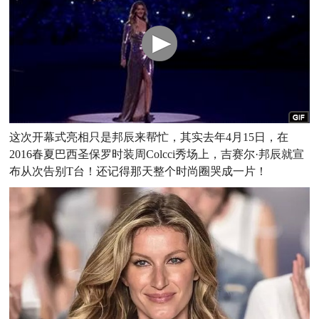
这次开幕式亮相只是邦辰来帮忙，其实去年4月15日，在
2016春夏巴西圣保罗时装周Colcci秀场上，吉赛尔·邦辰就宣
布从次告别T台！还记得那天整个时尚圈哭成一片！