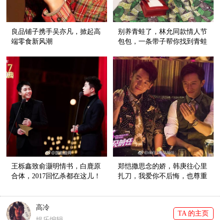
良品铺子携手吴亦凡，掀起高
别养青蛙了，林允同款情人节
端零食新风潮
包包，一条带子帮你找到青蛙
王子！
王栎鑫致俞灏明情书，白鹿原
郑恺撒思念的娇，韩庚往心里
合体，2017回忆杀都在这儿！
扎刀，我爱你不后悔，也尊重
故事的结尾
高冷
TA 的主页
娱乐编辑