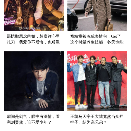
郑恺撒思念的娇，韩庚往心里
窦靖童被冻成表情包，Get了
扎刀，我爱你不后悔，也尊重
这个时髦养生技能，冬天也能
故事的结尾
穿裙子！
眉间是剑气，眼中有深情，看
王凯马天宇王大陆竟然当众拜
完刘昊然，谁不爱少年？
把子、结为亲兄弟？