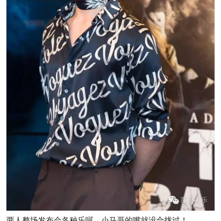
两人整场发布会各种乐呵，小马哥的嘴就没合拢过！