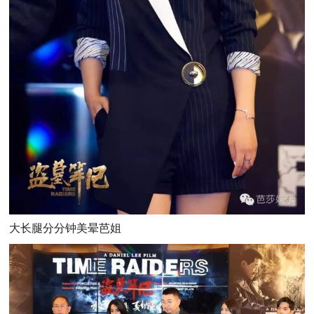
大长腿分分钟美晕芭姐