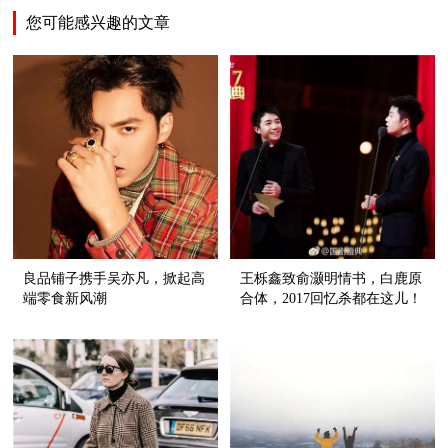
您可能感兴趣的文章
良品铺子携手吴亦凡，掀起高
王栎鑫致俞灏明情书，白鹿原
端零食新风潮
合体，2017回忆杀都在这儿！