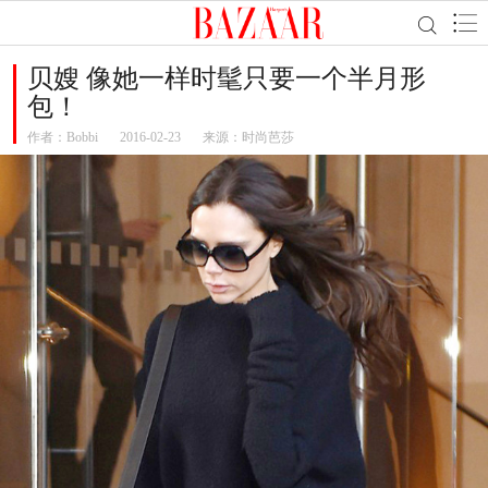
贝嫂 像她一样时髦只要一个半月形
包！
作者：
Bobbi
2016-02-23
来源：时尚芭莎