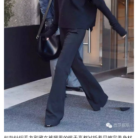
短款针织毛衣和藏在裤腿里的恨天高都衬托着贝嫂完美身材