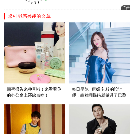
您可能感兴趣的文章
闺蜜报告来种草啦！来看看你
每日星范 | 唐嫣 礼服的设计
的办公桌上还缺点啥！
师，靠着蝴蝶结就做进了巴黎
高定周！