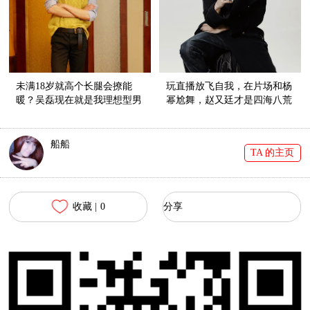
未满18岁就高个长腿会撩能
玩直播放飞自我，在片场和杨
暖？吴磊现在就是我理想型男
幂尬舞，赵又廷才是四海八荒
友！
第一小公举！
船船
TA 的主页
收藏 |
0
分享