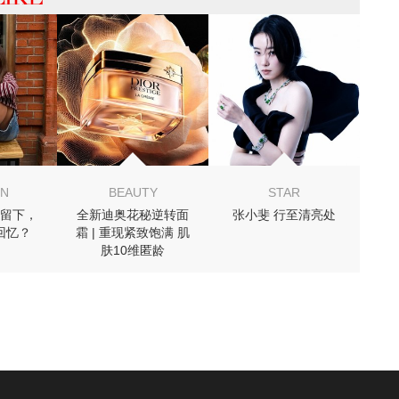
 你可能喜欢
ON
BEAUTY
STAR
留下，
全新迪奥花秘逆转面
张小斐 行至清亮处
回忆？
霜 | 重现紧致饱满 肌
肤10维匿龄