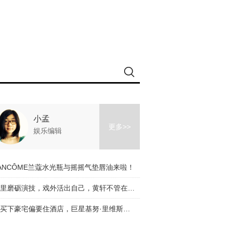
小孟
更多>>
娱乐编辑
ANCÔME兰蔻水光瓶与摇摇气垫唇油来啦！
戏里磨砺演技，戏外活出自己，黄轩不管在哪儿都闪闪发亮！
能买下豪宅偏要住酒店，巨星基努·里维斯太任性！