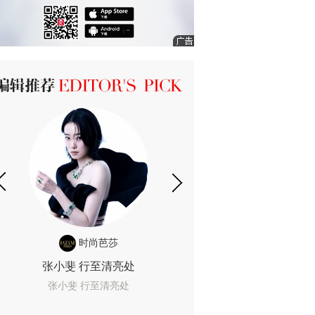
ICK 编辑推荐
时尚芭莎
时尚
张小斐 行至清亮处
一间恐怖的黄色房
着迷
张小斐 行至清亮处
一间恐怖的黄色房间