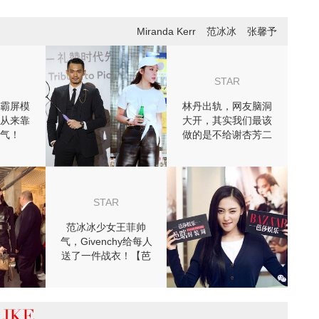
Miranda Kerr
范冰冰
张馨予
STAR
霸屏模
林丹出轨，网友脑洞
从来靠
大开，其实我们最该
气！
做的是不给谢杏芳二
次伤害
STAR
范冰冰少女王菲帅
气，Givenchy给每人
送了一件战衣！【芭
瞎时装周】