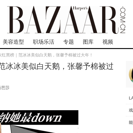
美容造型
职场乐活
专题
图库
视频
衣红黑榜｜范冰冰美似白天鹅，张馨予棉被过大年！
范冰冰美似白天鹅，张馨予棉被过
尚芭莎
L