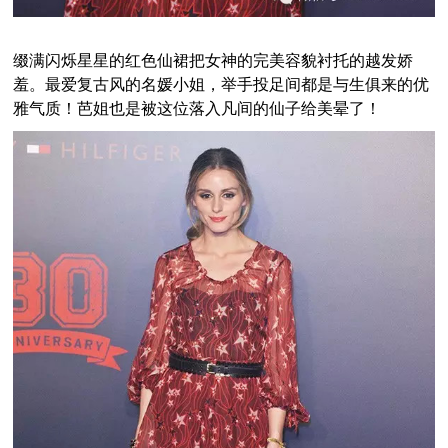
缀满闪烁星星的红色仙裙把女神的完美容貌衬托的越发娇
羞。最爱复古风的名媛小姐，举手投足间都是与生俱来的优
雅气质！芭姐也是被这位落入凡间的仙子给美晕了！