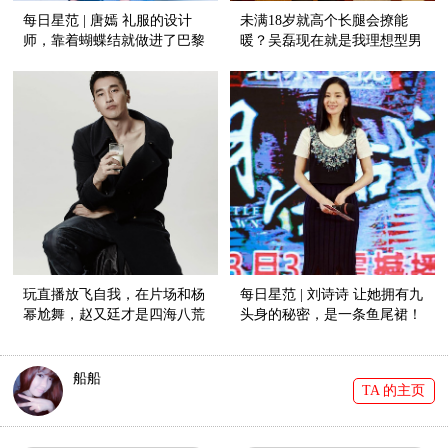
每日星范 | 唐嫣 礼服的设计
未满18岁就高个长腿会撩能
师，靠着蝴蝶结就做进了巴黎
暖？吴磊现在就是我理想型男
高定周！
友！
玩直播放飞自我，在片场和杨
每日星范 | 刘诗诗 让她拥有九
幂尬舞，赵又廷才是四海八荒
头身的秘密，是一条鱼尾裙！
第一小公举！
船船
TA 的主页