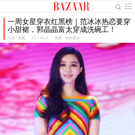
一周女星穿衣红黑榜｜范冰冰热恋要穿
小甜裙，郭晶晶富太穿成洗碗工！
作者：
船船
2015-05-31
来源：时尚芭莎