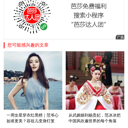
您可能感兴趣的文章
一周女星穿衣红黑榜｜范爷心
从武媚娘到杨贵妃，范冰冰把
如谁更美？容祖儿变身灯笼
中国风吹遍世界的每个角落
精！