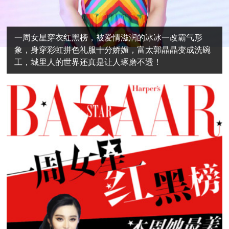
一周女星穿衣红黑榜，被爱情滋润的冰冰一改霸气形
象，身穿彩虹拼色礼服十分娇媚，富太郭晶晶变成洗碗
工，城里人的世界还真是让人琢磨不透！