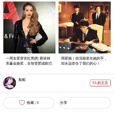
一周女星穿衣红黑榜| 蔡依林
周星驰｜你没能牵住她的手，
美赢金曲奖，全智贤肥成欧巴
却永远牵住了我们的心！
桑！
船船
TA 的主页
收藏 |
0
分享