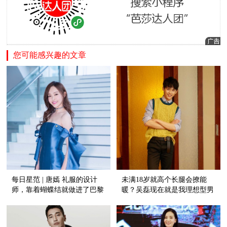
您可能感兴趣的文章
每日星范 | 唐嫣 礼服的设计
未满18岁就高个长腿会撩能
师，靠着蝴蝶结就做进了巴黎
暖？吴磊现在就是我理想型男
高定周！
友！