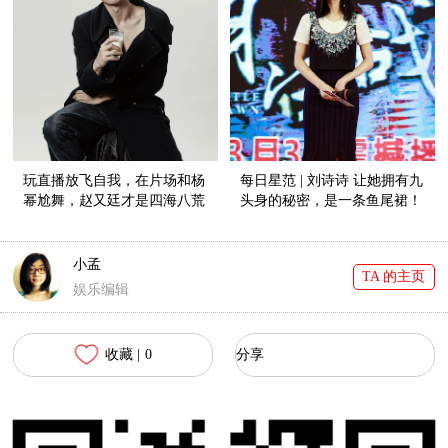
玩直播放飞自我，在片场和杨
每日星范 | 刘诗诗 让她拥有九
幂尬舞，赵又廷才是四海八荒
头身的秘密，是一条鱼尾裙！
第一小公举！
小孟
TA 的主页
娱乐编辑
收藏 |
0
分享