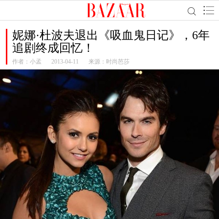
妮娜·杜波夫退出《吸血鬼日记》，6年
追剧终成回忆！
作者：
小孟
2013-04-11
来源：时尚芭莎