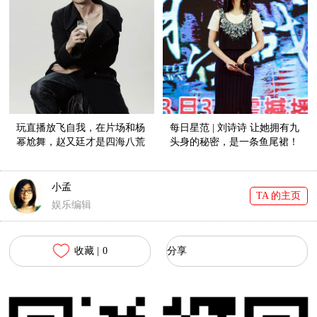
玩直播放飞自我，在片场和杨
每日星范 | 刘诗诗 让她拥有九
幂尬舞，赵又廷才是四海八荒
头身的秘密，是一条鱼尾裙！
第一小公举！
小孟
TA 的主页
娱乐编辑
收藏 |
0
分享