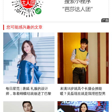
您可能感兴趣的文章
每日星范 | 唐嫣 礼服的设计
未满18岁就高个长腿会撩能
师，靠着蝴蝶结就做进了巴黎
暖？吴磊现在就是我理想型男
高定周！
友！