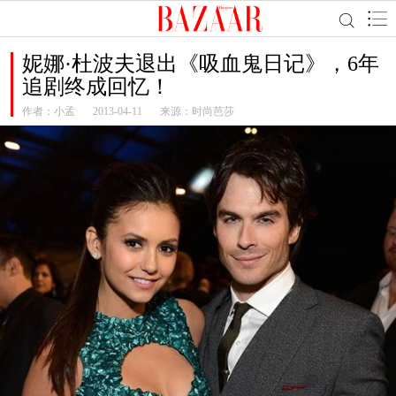
妮娜·杜波夫退出《吸血鬼日记》，6年
追剧终成回忆！
作者：
小孟
2013-04-11
来源：时尚芭莎