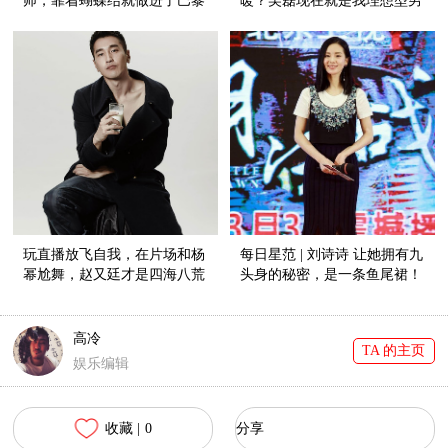
师，靠着蝴蝶结就做进了巴黎
暖？吴磊现在就是我理想型男
高定周！
友！
玩直播放飞自我，在片场和杨
每日星范 | 刘诗诗 让她拥有九
幂尬舞，赵又廷才是四海八荒
头身的秘密，是一条鱼尾裙！
第一小公举！
高冷
TA 的主页
娱乐编辑
收藏 |
0
分享